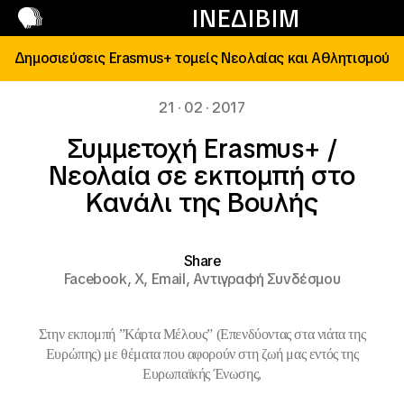
Επικοινωνία
ΙΝΕΔΙΒΙΜ
Δημοσιεύσεις Erasmus+ τομείς Νεολαίας και Αθλητισμού
21 · 02 · 2017
Συμμετοχή Erasmus+ /
Νεολαία σε εκπομπή στο
Κανάλι της Βουλής
Share
Facebook,
X,
Email,
Αντιγραφή Συνδέσμου
Στην εκπομπή ”Κάρτα Μέλους” (Eπενδύοντας στα νιάτα της
Ευρώπης) με
θέματα που αφορούν στη ζωή μας εντός της
Ευρωπαϊκής Ένωσης,