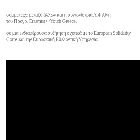
συμμετείχε μεταξύ άλλων και η συντονίστρια Α.Φιλίνη
του
Προγρ. Erasmus+ /Youth Greece,
σε μια ενδιαφέρουσα συζήτηση σχετικά με το European Solidarity
Corps και την Ευρωπαϊκή Εθελοντική Υπηρεσία.