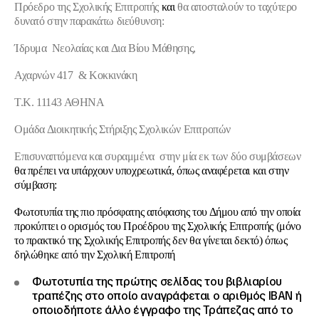
Πρόεδρο της Σχολικής Επιτροπής
και
θα αποσταλούν
το ταχύτερο
δυνατό
στην παρακάτω διεύθυνση:
Ίδρυμα Νεολαίας και Δια Βίου Μάθησης,
Αχαρνών 417 & Κοκκινάκη
Τ.Κ. 11143 ΑΘΗΝΑ
Ομάδα Διοικητικής Στήριξης Σχολικών Επιτροπών
Επισυναπτόμενα και
συραμμένα
στην μία εκ των δύο συμβάσεων
θα πρέπει να υπάρχουν υποχρεωτικά, όπως αναφέρεται και στην
σύμβαση:
Φωτοτυπία της πιο πρόσφατης απόφασης του Δήμου από την οποία
προκύπτει ο ορισμός του Προέδρου της Σχολικής Επιτροπής (μόνο
το πρακτικό της Σχολικής Επιτροπής δεν θα γίνεται δεκτό) όπως
δηλώθηκε από την Σχολική Επιτροπή
Φωτοτυπία της πρώτης σελίδας του βιβλιαρίου
τραπέζης στο οποίο αναγράφεται ο αριθμός ΙΒΑΝ ή
οποιοδήποτε άλλο έγγραφο της Τράπεζας από το