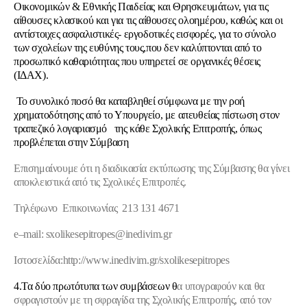
Οικονομικών & Εθνικής Παιδείας και Θρησκευμάτων, για τις
αίθουσες κλασικού και για τις αίθουσες ολοημέρου, καθώς και οι
αντίστοιχες ασφαλιστικές- εργοδοτικές εισφορές, για το σύνολο
των σχολείων της ευθύνης τους,που δεν καλύπτονται από το
προσωπικό καθαριότητας που υπηρετεί σε οργανικές θέσεις
(ΙΔΑΧ).
Το συνολικό ποσό θα καταβληθεί σύμφωνα με την ροή
χρηματοδότησης από το Υπουργείο, με απευθείας πίστωση στον
τραπεζικό λογαριασμό της κάθε Σχολικής Επιτροπής, όπως
προβλέπεται στην Σύμβαση
Επισημαίνουμε ότι η διαδικασία εκτύπωσης της Σύμβασης θα γίνει
αποκλειστικά από τις Σχολικές Επιτροπές.
Τηλέφων
o
Επικοινωνίας 213 131 4671
e
–
mail
:
sxolikesepitropes@inedivim.gr
Ιστοσελίδα:
http
://
www
.
inedivim
.
gr
/
sxolikesepitropes
4.
Τα δύο πρωτότυπα των συμβάσεων θ
α υπογραφούν και θα
σφραγιστούν με τη σφραγίδα της Σχολικής Επιτροπής, από τον