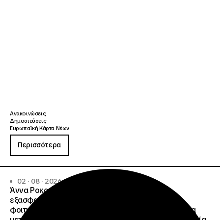
Ανακοινώσεις
Δημοσιεύσεις
Ευρωπαϊκή Κάρτα Νέων
Περισσότερα
02 · 08 · 2026
Άννα Ροκοφύλλου, Πρόεδρος ΙΝΕΔΙΒΙΜ: Είναι
εξασφαλισμένη η δωρεάν στέγαση σε άλλες
φοιτητικές εστίες , για όλους τους φοιτητές που θα
μετακινηθούν από την υπό ανακαίνιση Φοιτητική Εστία