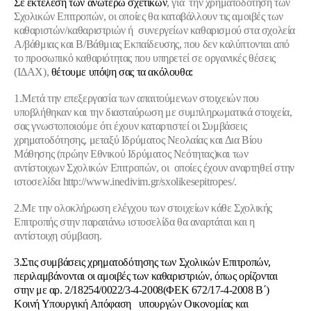
Σε εκτέλεση των ανωτέρω σχετικών
, για την χρηματοδότηση των
Σχολικών Επιτροπών, οι οποίες θα καταβάλλουν τις αμοιβές των
καθαριστών/καθαριστριών ή συνεργείων καθαρισμού στα σχολεία
Α/βάθμιας και Β/Βάθμιας Εκπαίδευσης, που δεν καλύπτονται από
το προσωπικό καθαριότητας που υπηρετεί σε οργανικές θέσεις
(ΙΔΑΧ),
θέτουμε υπόψη σας τα ακόλουθα:
1.Μετά την επεξεργασία των απαιτούμενων στοιχειών που
υποβλήθηκαν και την διασταύρωση με συμπληρωματικά στοιχεία,
σας γνωστοποιούμε ότι έχουν καταρτιστεί οι Συμβάσεις
χρηματοδότησης, μεταξύ Ιδρύματος Νεολαίας και Δια Βίου
Μάθησης (πρώην Εθνικού Ιδρύματος Νεότητας)και των
αντίστοιχων Σχολικών Επιτροπών, οι οποίες έχουν αναρτηθεί στην
ιστοσελίδα
http://www.inedivim.gr/sxolikesepitropes/.
2.Με την ολοκλήρωση ελέγχου των στοιχείων κάθε Σχολικής
Επιτροπής στην παραπάνω ιστοσελίδα θα αναρτάται και η
αντίστοιχη σύμβαση.
3.Στις συμβάσεις χρηματοδότησης των Σχολικών Επιτροπών,
περιλαμβάνονται οι αμοιβές των καθαριστριών, όπως ορίζονται
στην με αρ. 2/18254/0022/3-4-2008(ΦΕΚ 672/17-4-2008 Β΄)
Κοινή Υπουργική Απόφαση υπουργών Οικονομίας και