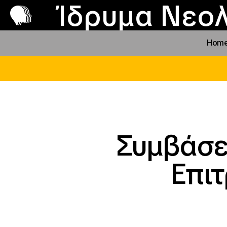
Π
Προ
Ίδρυμα Νεολ
Hom
Συμβάσε
Επι