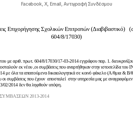
Facebook,
X,
Email,
Αντιγραφή Συνδέσμου
ις Επιχορήγησης Σχολικών Επιτροπών (Διαβιβαστικό) (
604/8/17030)
του με αριθ. πρωτ. 604/8/17030/17-03-2014 εγγράφου παρ. 1. διευκρινίζο
ποσταλούν εκ νέου ,οι συμβάσεις που αναρτήθηκαν στην ιστοσελίδα του
014 με όλα τα απαιτούμενα δικαιολογητικά σε κοινό φάκελο (Α/θμια & Β/θ
υ οι συμβάσεις που έχουν αποσταλεί στην υπηρεσία μας με αναγραφόμεν
3/02/2014 δεν θα ληφθούν υπόψη.
ΣΥΜΒΑΣΕΩN 2013-2014