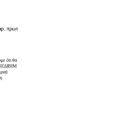
αρ. πρωτ
υμε ότι θα
 ΙΝΕΔΙΒΙΜ
μια)
η