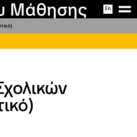
ας
ς
σεις
ου Μάθησης
En
τικό)
Σχολικών
ικό)