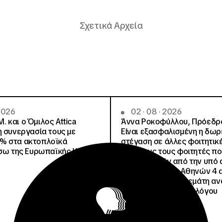
Σχετικά Αρχεία
 2026
02 · 08 · 2026
.Μ. και o Όμιλος Attica
Άννα Ροκοφύλλου, Πρόεδρο
η συνεργασία τους με
Είναι εξασφαλισμένη η δω
% στα ακτοπλοϊκά
στέγαση σε άλλες φοιτητικέ
έσω της Ευρωπαϊκής Κάρτας
για όλους τους φοιτητές π
μετακινηθούν από την υπό 
Φοιτητική Εστία Αθηνών 4 
4 ψέματα για την γεμάτη αν
ανακοίνωση του Συλλόγου
Οικοτρόφων της ΦΕΑ
Ανακοινώσεις