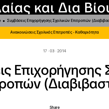
Επικοινωνία
Νέα
αραχώρηση αιγίδ
Φοιτητικές Εστίε
γράμματα και δρά
Το ΙΝΕΔΙΒΙΜ
αίας και Δια Βί
e
Συμβάσεις Επιχορήγησης Σχολικών Επιτροπών (Διαβιβασ
Ανακοινώσεις Σχολικές Επιτροπές - Καθαριότητα
17 · 03 · 2014
ις Επιχορήγησης 
τροπών (Διαβιβαστ
Share