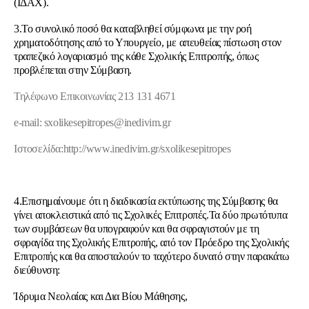
(ΙΔΑΧ).
3.Το συνολικό ποσό θα καταβληθεί σύμφωνα με την ροή
χρηματοδότησης από το Υπουργείο, με απευθείας πίστωση στον
τραπεζικό λογαριασμό της κάθε Σχολικής Επιτροπής, όπως
προβλέπεται στην Σύμβαση.
Τηλέφωνo Επικοινωνίας 213 131 4671
e-mail: sxolikesepitropes@inedivim.gr
Ιστοσελίδα:
http://www.inedivim.gr/sxolikesepitropes
4.Επισημαίνουμε ότι η διαδικασία εκτύπωσης της Σύμβασης θα
γίνει αποκλειστικά από τις Σχολικές Επιτροπές.Τα δύο πρωτότυπα
των συμβάσεων θα υπογραφούν και θα σφραγιστούν με τη
σφραγίδα της Σχολικής Επιτροπής, από τον Πρόεδρο της Σχολικής
Επιτροπής και θα αποσταλούν το ταχύτερο δυνατό στην παρακάτω
διεύθυνση:
Ίδρυμα Νεολαίας και Δια Βίου Μάθησης,