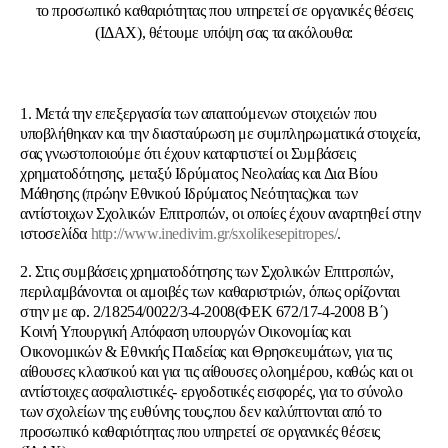
το προσωπικό καθαριότητας που υπηρετεί σε οργανικές θέσεις
(ΙΔΑΧ), θέτουμε υπόψη σας τα ακόλουθα:
1. Μετά την επεξεργασία των απαιτούμενων στοιχειών που
υποβλήθηκαν και την διασταύρωση με συμπληρωματικά στοιχεία,
σας γνωστοποιούμε ότι έχουν καταρτιστεί οι Συμβάσεις
χρηματοδότησης, μεταξύ Ιδρύματος Νεολαίας και Δια Βίου
Μάθησης (πρώην Εθνικού Ιδρύματος Νεότητας)και των
αντίστοιχων Σχολικών Επιτροπών, οι οποίες έχουν αναρτηθεί στην
ιστοσελίδα
http://www.inedivim.gr/sxolikesepitropes/
.
2. Στις συμβάσεις χρηματοδότησης των Σχολικών Επιτροπών,
περιλαμβάνονται οι αμοιβές των καθαριστριών, όπως ορίζονται
στην με αρ. 2/18254/0022/3-4-2008(ΦΕΚ 672/17-4-2008 Β΄)
Κοινή Υπουργική Απόφαση υπουργών Οικονομίας και
Οικονομικών & Εθνικής Παιδείας και Θρησκευμάτων, για τις
αίθουσες κλασικού και για τις αίθουσες ολοημέρου, καθώς και οι
αντίστοιχες ασφαλιστικές- εργοδοτικές εισφορές, για το σύνολο
των σχολείων της ευθύνης τους,που δεν καλύπτονται από το
προσωπικό καθαριότητας που υπηρετεί σε οργανικές θέσεις