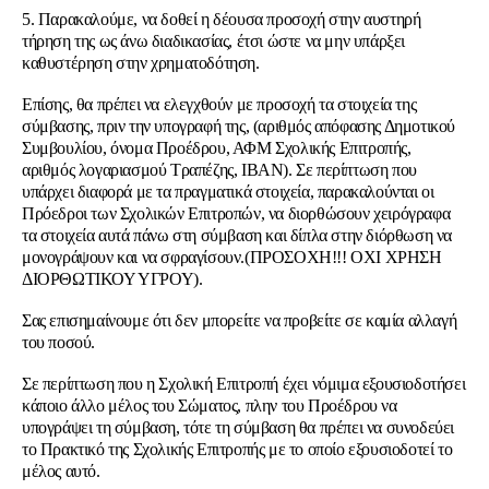
5. Παρακαλούμε, να δοθεί η δέουσα προσοχή στην αυστηρή
τήρηση της ως άνω διαδικασίας, έτσι ώστε να μην υπάρξει
καθυστέρηση στην χρηματοδότηση.
Επίσης, θα πρέπει να ελεγχθούν με προσοχή τα στοιχεία της
σύμβασης, πριν την υπογραφή της, (αριθμός απόφασης Δημοτικού
Συμβουλίου, όνομα Προέδρου, ΑΦΜ Σχολικής Επιτροπής,
αριθμός λογαριασμού Τραπέζης, ΙΒΑΝ). Σε περίπτωση που
υπάρχει διαφορά με τα πραγματικά στοιχεία, παρακαλούνται οι
Πρόεδροι των Σχολικών Επιτροπών, να διορθώσουν χειρόγραφα
τα στοιχεία αυτά πάνω στη σύμβαση και δίπλα στην διόρθωση να
μονογράψουν και να σφραγίσουν.(ΠΡΟΣΟΧΗ!!! ΟΧΙ ΧΡΗΣΗ
ΔΙΟΡΘΩΤΙΚΟΥ ΥΓΡΟΥ).
Σας επισημαίνουμε ότι δεν μπορείτε να προβείτε σε καμία αλλαγή
του ποσού.
Σε περίπτωση που η Σχολική Επιτροπή έχει νόμιμα εξουσιοδοτήσει
κάποιο άλλο μέλος του Σώματος, πλην του Προέδρου να
υπογράψει τη σύμβαση, τότε τη σύμβαση θα πρέπει να συνοδεύει
το Πρακτικό της Σχολικής Επιτροπής με το οποίο εξουσιοδοτεί το
μέλος αυτό.