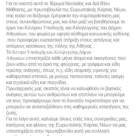
Για το σκοπό αυτό το
Ίδρυμα Νεολαίας και Διά Βίου
Μάθησης, με πρωτοβουλία της Ευρωπαϊκής Κάρτας Νέων
,
σας καλεί να δείξουμε έμπρακτα την συμπαράσταση μας
στους συνανθρώπους μας και όλοι μαζί να βοηθήσουμε το
έργο του Κέντρου Υποδοχής και Αλληλεγγύης του Δήμου
Αθηναίων, του φορέα με υψηλό αίσθημα κοινωνικής ευθύνης
,που προσφέρει ουσιαστική στήριξη στους αστέγους και
απόρους κατοίκους της πόλης της Αθήνας .
Το
Κέντρο Υποδοχής και Αλληλεγγύης Δήμου
Αθηναίων
υποστηρίζει κάθε μήνα άτομα και οικογένειες που
ζουν κάτω από τα όρια της φτώχειας, με τρόφιμα και είδη
πρώτης ανάγκης, όπως π.χ. είδη ατομικής υγιεινής για
καθαριστικά σπιτιού, με ρούχα, παπούτσια, τσάντες ακόμη
και σχολικά είδη και παιχνίδια.
Πρωταρχικός μας σκοπός είναι να καλυφθούν οι βασικές
ανάγκες αυτών των ανθρώπων και επιπλέον να μπορούμε
να τους προσφέρουμε όσο το δυνατόν περισσότερο για να
μπορούν να ανταπεξέλθουν στις καθημερινές απαιτήσεις της
ζωής.
Για το λόγο αυτό, καλούμε όλους εσάς τους συνεργάτες μας,
κατόχους και φίλους της Ευρωπαϊκής Κάρτας Νέων να μας
υποστηρίξετε στην πρωτοβουλία αυτή για συλλογή