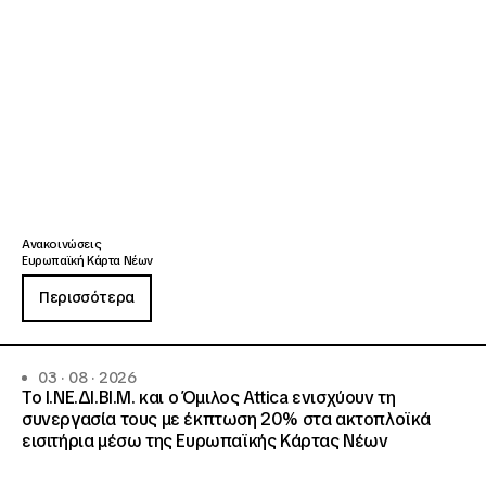
Ανακοινώσεις
Ευρωπαϊκή Κάρτα Νέων
Περισσότερα
03 · 08 · 2026
Το Ι.ΝΕ.ΔΙ.ΒΙ.Μ. και o Όμιλος Attica ενισχύουν τη
συνεργασία τους με έκπτωση 20% στα ακτοπλοϊκά
εισιτήρια μέσω της Ευρωπαϊκής Κάρτας Νέων