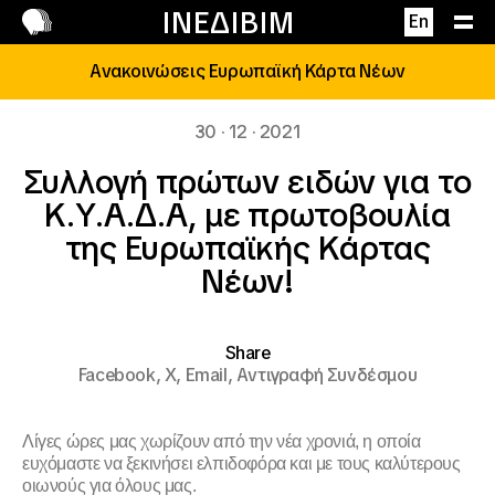
Επικοινωνία
ΙΝΕΔΙΒΙΜ
En
Ανακοινώσεις Ευρωπαϊκή Κάρτα Νέων
30 · 12 · 2021
Συλλογή πρώτων ειδών για το
Κ.Υ.Α.Δ.Α, με πρωτοβουλία
της Ευρωπαϊκής Κάρτας
Νέων!
Share
Facebook,
X,
Email,
Αντιγραφή Συνδέσμου
Λίγες ώρες μας χωρίζουν από την νέα χρονιά, η οποία
ευχόμαστε να ξεκινήσει ελπιδοφόρα και με τους καλύτερους
οιωνούς για όλους μας.