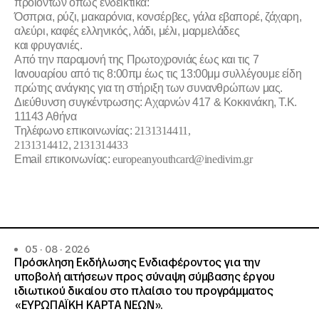
προϊόντων όπως ενδεικτικά:
Όσπρια, ρύζι, μακαρόνια, κονσέρβες, γάλα εβαπορέ, ζάχαρη,
αλεύρι, καφές ελληνικός, λάδι, μέλι, μαρμελάδες
και φρυγανιές.
Από την
παραμονή της Πρωτοχρονιάς έως και τις 7
Ιανουαρίου από τις 8:00πμ έως τις 13:00μμ
συλλέγουμε είδη
πρώτης ανάγκης για τη στήριξη των συνανθρώπων μας.
Διεύθυνση συγκέντρωσης:
Αχαρνών 417 & Κοκκινάκη, Τ.Κ.
11143 Αθήνα
Τηλέφωνο επικοινωνίας:
2131314411,
2131314412
,
2131314433
Email επικοινωνίας:
europeanyouthcard@inedivim.gr
05 · 08 · 2026
Πρόσκληση Εκδήλωσης Ενδιαφέροντος για την
υποβολή αιτήσεων προς σύναψη σύμβασης έργου
ιδιωτικού δικαίου στο πλαίσιο του προγράμματος
«ΕΥΡΩΠΑΪΚΗ ΚΑΡΤΑ ΝΕΩΝ».