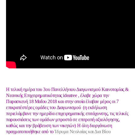
Η τελική ημέρα του
3ου Πανελλήνιου Διαγωνισμού Καινοτομίας &
Νεανικής Επιχειρηματικότητας ideatree
, έλαβε χώρα την
Παρασκευή 18 Μαΐου 2018 και στην οποία έλαβαν μέρος οι 7
επικρατέστέρες ομάδες του Διαγωνισμού
(η εκδήλωση
περιελάμβανε την ημερίδα επιχειρηματικής επιτάχυνσης, τις τελικές
παρουσιάσεις των ομάδων μπροστά σε επιτροπή αξιολόγησης,
καθώς και την βράβευση των νικητών)
Η όλη διοργάνωση
πραγματοποιήθηκε από το
Ίδρυμα Νεολαίας και Δια Βίου