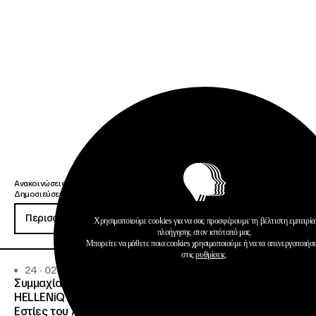
Ανακοινώσεις
Δημοσιεύσεις
Περισσότερα
Χρησιμοποιούμε cookies για να σας προσφέρουμε τη βέλτιστη εμπειρία
πλοήγησης στον ιστότοπό μας.
Μπορείτε να μάθετε ποια cookies χρησιμοποιούμε ή να τα απενεργοποιήσ
στις
ρυθμίσεις
.
24 · 02 · 2026
Συμμαχία κοινωνικής ευθύνης από ΙΝΕΔΙΒΙΜ, ΑΠΘ και
HELLENiQ ENERGY: Δωρεά εξοπλισμού στις Φοιτητικές
Εστίες του ΑΠΘ