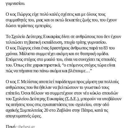
γυμνασίου.
Ο κος Γιώργος είχε πολύ καλές σχέσεις και με όλους τους
συμμαθητές του, μιας και οι οκτώ δεκαετίες ζωής του, του έχουν
δώσει τεράστιες εμπειρίες.
Το Σχολείο Δεύτερης Ευκαιρίας δίνει σε ανθρώπους που δεν έχουν
τελειώσει τη βασική εκπαίδευση, πτυχίο τρίτης γυμνασίου.
Ο κος Γιώργος είναι ένας δραστήριος άνθρωπος παρά τα 83 του
χρόνια. Μάλιστα συμμετέχει ακόμη και σε θεατρική ομάδα.
Επόμενος στόχος στο μυαλό του, είναι να συνεχίσει τις σπουδές
του. Όπως είπε χαρακτηριστικά,
“ο επόμενος στόχος τώρα είναι
πώς να πήγαινα πιο πάνω ακόμα και βλέπουμε…”
Ο κος Γ. Μελίστας αποτελεί παράδειγμα προς μίμιση για πολλούς
ανθρώπους που θα ήθελαν να βελτιώσουν το γνωστικό τους
επίπεδο. Όσοι θέλουν να συμμετέχουν στον νέο κύκλο σπουδών
του Σχολείου Δεύτερης Ευκαιρίας (Σ.Δ.Ε.), μπορούν να υποβάλουν
τις αιτήσεις τους στις εγκαταστάσεις του σχολείου, στην οδό
αχαϊκής Συμπολιτείας 20 στο Ζαβλάνι στην Πάτρα, κατά τις
απογευματινές ώρες.
Πηγή :
thebest.gr