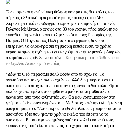
Το πείσμα και η ανθρώπινη θέληση κόντρα στις δυσκολίες του
σήμερα, αλλά ακόμη περισσότερο τις κακουχίες του ’40.
Χαρακτηριστικό παράδειγμα υπομονής και επιμονής ο πατρινός
Γιώργος Μελίστας, ο οποίος στα 83 του χρόνια, πήρε απολυτήριο
επιπέδου Γυμνασίου, από το
Σχολείο Δεύτερης Ευκαιρίας της
Πάτρας
.
Ο Παγκόσμιος Πόλεμος και ο εμφύλιος δεν του
επέτρεψαν να ολοκληρώσει τη βασική εκπαίδευση, τα χρόνια
πέρασαν όμως η αγάπη του για τα γράμματα ήταν μεγάλη. Διαρκώς
σκεφτόταν πως ήθελε να το κάνει.
Και η ευκαιρία του δόθηκε από
το Σχολείο Δεύτερης Ευκαιρίας.
“Δόξα το Θεό, περάσαμε πολύ ωραία από το σχολείο. Το
αγαπούσα και το αγαπάω το σχολείο, αλλά δεν μπόρεσα να το
αποκτήσω -το πτυχίο- τότε που ήταν τα χρόνια τα δύσκολα. Είμαι
πολύ ευχαριστημένος που ήρθα και μπόρεσα να μάθω πέντε
πράγματα, απο τους καθηγητές μου. Θα μου χρησιμεύσουν στη
ζωή μου..”
είπε συγκινημένος ο κ. Μελίστας κατά την ειδική τελετή
αποφοίτησής του.
“Από μικρός το ήθελα αλλά δεν μπορούσα να τα
αποκτήσω τότε που ήταν τα χρόνια εκείνα που έπρεπε να το
αποκτήσω. Είμαι ευχαριστημένος από το σχολείο και από τους
εκπαιδευτές μου”
είπε κρατώντας στα χέρια του το απολυτήριο