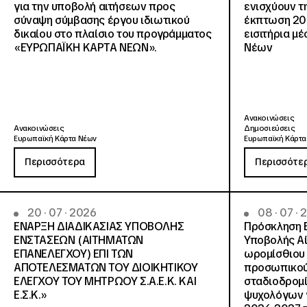
για την υποβολή αιτήσεων προς
ενισχύουν τ
σύναψη σύμβασης έργου ιδιωτικού
έκπτωση 20
δικαίου στο πλαίσιο του προγράμματος
εισιτήρια μ
«ΕΥΡΩΠΑΪΚΗ ΚΑΡΤΑ ΝΕΩΝ».
Νέων
Ανακοινώσεις
Ανακοινώσεις
Δημοσιεύσεις
Ευρωπαϊκή Κάρτα Νέων
Ευρωπαϊκή Κάρτα
Περισσότερα
Περισσότε
20 · 07 · 2026
08 · 07 ·
ΕΝΑΡΞΗ ΔΙΑΔΙΚΑΣΙΑΣ ΥΠΟΒΟΛΗΣ
Πρόσκληση 
ΕΝΣΤΑΣΕΩΝ (ΑΙΤΗΜΑΤΩΝ
Υποβολής Αί
ΕΠΑΝΕΛΕΓΧΟΥ) ΕΠΙ ΤΩΝ
ωρομίσθιου 
ΑΠΟΤΕΛΕΣΜΑΤΩΝ ΤΟΥ ΔΙΟΙΚΗΤΙΚΟΥ
προσωπικού
ΕΛΕΓΧΟΥ ΤΟΥ ΜΗΤΡΩΟΥ Σ.Α.Ε.Κ. ΚΑΙ
σταδιοδρομ
Ε.Σ.Κ.»
ψυχολόγων γ