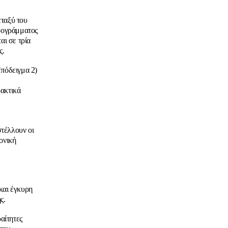
ταξύ του
Προγράμματος
ι σε τρία
ς.
Υπόδειγμα 2)
ρακτικά
λλουν οι
ονική
 και έγκυρη
ς.
αίτητες