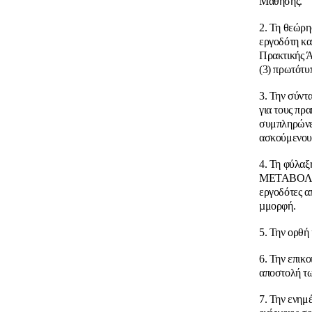
Μάθησης.
2. Τη θεώρη
εργοδότη κα
Πρακτικής Ά
(3) πρωτότυ
3. Την σύντ
για τους πρ
συμπληρώνετ
ασκούμενου
4. Τη φύλ
ΜΕΤΑΒΟΛΩ
εργοδότες α
µμορφή.
5. Την ορθή
6. Την επικο
αποστολή τω
7. Την ενημ