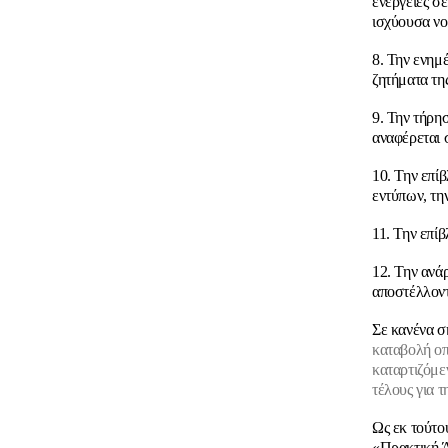
ενέργειες σ
ισχύουσα νο
8. Την ενημ
ζητήματα τη
9. Την τήρη
αναφέρεται 
10. Την επί
εντύπων, τη
11. Την επί
12. Την ανά
αποστέλλοντ
Σε κανένα σ
καταβολή οπ
καταρτιζόμε
τέλους για 
Ως εκ τούτο
«Πρακτική 