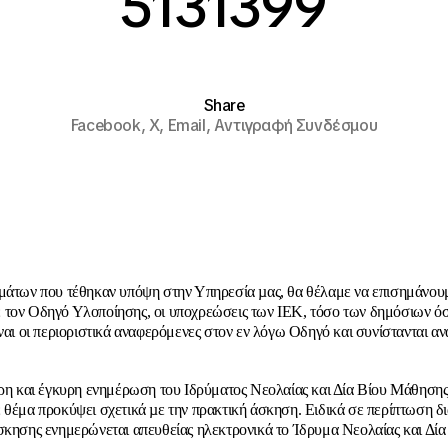
5131399
Share
Facebook,
X,
Email,
Αντιγραφή Συνδέσμου
μάτων που τέθηκαν υπόψη στην Υπηρεσία µας, θα θέλαμε να επισημάνουμ
τον Οδηγό Υλοποίησης, οι υποχρεώσεις των ΙΕΚ, τόσο των δημόσιων όσ
ίναι οι περιοριστικά αναφερόμενες στον εν λόγω Οδηγό και συνίστανται αν
ιρη και έγκυρη ενημέρωση του Ιδρύματος Νεολαίας και Δία Βίου Μάθησης
 θέμα προκύψει σχετικά µε την πρακτική άσκηση. Ειδικά σε περίπτωση δ
σκησης ενημερώνεται απευθείας ηλεκτρονικά το Ίδρυμα Νεολαίας και Δία