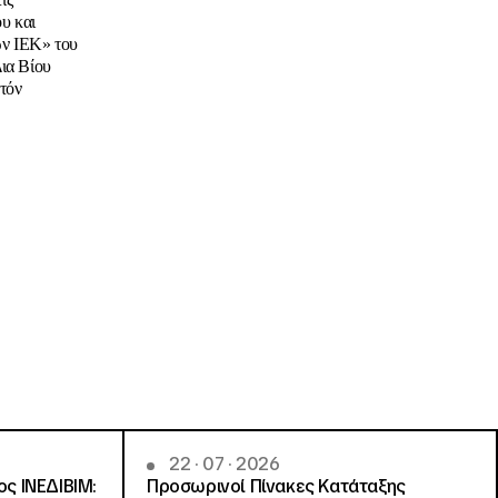
υ και
ων ΙΕΚ» του
ια Βίου
τόν
22 · 07 · 2026
ς ΙΝΕΔΙΒΙΜ:
Προσωρινοί Πίνακες Κατάταξης