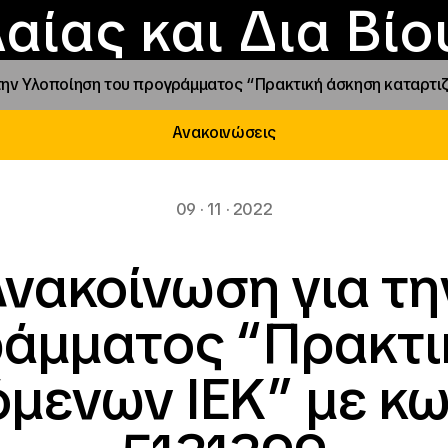
Επικοινωνία
Νέα
αραχώρηση αιγίδ
Φοιτητικές Εστίε
γράμματα και δρά
Το ΙΝΕΔΙΒΙΜ
αίας και Δια Βί
την Υλοποίηση του προγράμματος “Πρακτική άσκηση καταρτι
Ανακοινώσεις
09 · 11 · 2022
Ανακοίνωση για τη
ράμματος “Πρακτι
όμενων ΙΕΚ” με κ