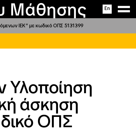
ας
ς
σεις
ου Μάθησης
En
ζόμενων ΙΕΚ” με κωδικό ΟΠΣ 5131399
ν Υλοποίηση
κή άσκηση
ωδικό ΟΠΣ