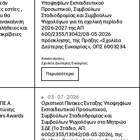
ρεάν
Υποψηφίων Εκπαιδευτικού
ς εστίες ,
Προσωπικού, Συμβούλων
ου θα
Σταδιοδρομίας και Συμβούλων
ανακαίνιση
Ψυχολόγων για τη σχολική περίοδο
αλήθειες και
2026-2027 της ΑΠ
ακρίβειες
600/2355/13042/08-05-2026
πρόσκλησης, της Πράξης «Σχολεία
Δεύτερης Ευκαιρίας», ΟΠΣ 6003234.
Ανακοινώσεις
Σχολεία Δεύτερης Ευκαιρίας
Περισσότερα
03 · 07 · 2026
ΠΕ.Α.
Οριστικοί Πίνακες Ένταξης Υποψηφίων
ντώνης
Εκπαιδευτικού Προσωπικού,
ers Awards
Συμβούλων Σταδιοδρομίας και
Συμβούλων Ψυχολόγων στο Μητρώο
ΣΔΕ (1ο Στάδιο, ΑΠ:
600/2355/13042/08-05-2026), της