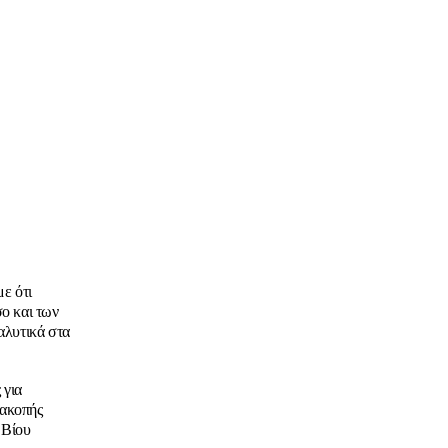
ε ότι
ο και των
αλυτικά στα
 για
ιακοπής
 Βίου