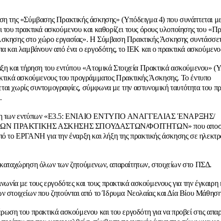
ση της «Σύμβασης Πρακτικής άσκησης» (Υπόδειγμα 4) που συνάπτεται με
ι του πρακτικά ασκούμενου και καθορίζει τους όρους υλοποίησης του «
σκησης στο χώρο εργασίας». H Σύμβαση Πρακτικής Άσκησης συντάσσετα
πα και λαμβάνουν από ένα ο εργοδότης, το ΙΕΚ και ο πρακτικά ασκούμενο
αξη και τήρηση του εντύπου «Ατομικά Στοιχεία Πρακτικά ασκούμενου» (
ακτικά ασκούμενους του προγράμματος Πρακτικής Άσκησης. Το έντυπο
αι χωρίς συντομογραφίες, σύμφωνα µε την αστυνομική ταυτότητα του π
.
αξη των εντύπων «Ε3.5: ΕΝΙΑΙΟ ΕΝΤΥΠΟ ΑΝΑΓΓΕΛΙΑΣ ἘΝΑΡΞΗΣ/
Ν ΠΡΑΚΤΙΚΗΣ ΑΣΚΗΣΗΣ ΣΠΟΥΔΑΣΤΩΝ/ΦΟΙΤΗΤΩΝ» που αποστέ
πό το ΕΡΓΑΝΗ για την έναρξη και λήξη της πρακτικής άσκησης σε ηλεκτρ
 καταχώρηση όλων των ζητούμενων, απαραίτητων, στοιχείων στο ΠΣΔ.
ινωνία µε τους εργοδότες και τους πρακτικά ασκούμενους για την έγκαιρη
ν στοιχείων που ζητούνται από το Ίδρυμα Νεολαίας και Δία Βίου Μάθηση
έρωση του πρακτικά ασκούμενου και του εργοδότη για να προβεί στις απαρ