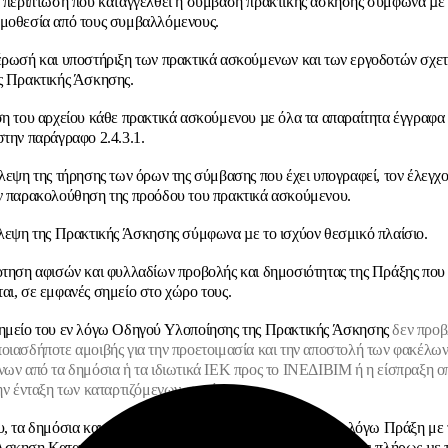
ε περίπτωση που καταγγελθεί η σύμβαση πρακτικής άσκησης σύμφωνα µε 
μοθεσία από τους συμβαλλόμενους.
έρωσή και υποστήριξη των πρακτικά ασκούμενων και των εργοδοτών σχετ
ς Πρακτικής Άσκησης.
ση του αρχείου κάθε πρακτικά ασκούμενου µε όλα τα απαραίτητα έγγραφα
στην παράγραφο 2.4.3.1.
βλεψη της τήρησης των όρων της σύμβασης που έχει υπογραφεί, τον έλεγχ
ν παρακολούθηση της προόδου του πρακτικά ασκούμενου.
βλεψη της Πρακτικής Άσκησης σύμφωνα µε το ισχύον θεσμικό πλαίσιο.
ρτηση αφισών και φυλλαδίων προβολής και δημοσιότητας της Πράξης που
αι, σε εμφανές σημείο στο χώρο τους.
ημείο του εν λόγω Οδηγού Υλοποίησης της Πρακτικής Άσκησης
δεν προβ
οιασδήποτε αμοιβής για την προετοιμασία και την αποστολή των φακέλω
νων από τα δημόσια ἡ τα ιδιωτικά ΙΕΚ προς τo INEΔIBIM ή η είσπραξη 
την ένταξη των καταρτιζόμενων στο έργο
.
υ, τα δημόσια και ιδιωτικά ΙΕΚ που συμμετέχουν στην εν λόγω Πράξη με 
Άσκηση Καταρτιζόμενων IEK» οφείλουν να συμμορφώνονται πλήρως µε τ