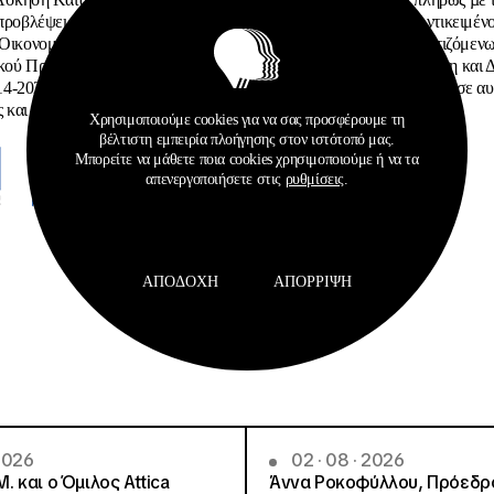
 προβλέψεις του Οδηγού Υλοποίησης και Εφαρμογής Φυσικού Αντικειμένο
 Οικονομικού Αντικειμένου της Πράξης «Πρακτική άσκηση καταρτιζόμεν
κού Προγράμματος «Ανάπτυξη Ανθρώπινου Δυναμικού, Εκπαίδευση και Δ
-2020» (Κωδικός ΟΠΣ: 5131399) αναφορικά µε τις αναφερόμενες σε αυ
 και να µην παρεκκλίνουν από αυτές.
Χρησιμοποιούμε cookies για να σας προσφέρουμε τη
βέλτιστη εμπειρία πλοήγησης στον ιστότοπό μας.
Μπορείτε να μάθετε ποια cookies χρησιμοποιούμε ή να τα
απενεργοποιήσετε στις
ρυθμίσεις
.
ΑΠΟΔΟΧΉ
ΑΠΌΡΡΙΨΗ
 2026
02 · 08 · 2026
.Μ. και o Όμιλος Attica
Άννα Ροκοφύλλου, Πρόεδρο