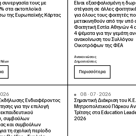
η συνεργασία τους με
Είναι εξασφαλισμένη η δω
% στα ακτοπλοϊκά
στέγαση σε άλλες φοιτητικέ
έσω της Ευρωπαϊκής Κάρτας
για όλους τους φοιτητές π
μετακινηθούν από την υπό 
Φοιτητική Εστία Αθηνών 4 
4 ψέματα για την γεμάτη αν
ανακοίνωση του Συλλόγου
Οικοτρόφων της ΦΕΑ
Ανακοινώσεις
 Νέων
Δημοσιεύσεις
ρα
Περισσότερα
 2026
08 · 07 · 2026
Εκδήλωσης Ενδιαφέροντος
Σημαντική Διάκριση του Κ.Ε.
τησης για την επιλογή
Μητροπολιτικού Πάρκου Α
εκπαιδευτικού
Τρίτσης στα Education Lead
, συμβούλων
2026
ίας και συμβούλων
ια τη σχολική περίοδο