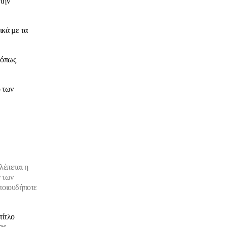
την
ικά µε τα
 όπως
ο των
λέπεται η
ν των
οποιουδήποτε
τίτλο
ις