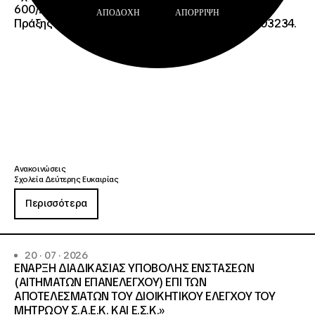
600/2355/13042/08-05-2026 πρόσκλησης, της
ΑΠΟΔΟΧΉ
ΑΠΌΡΡΙΨΗ
Πράξης «Σχολεία Δεύτερης Ευκαιρίας», ΟΠΣ 6003234.
Ανακοινώσεις
Σχολεία Δεύτερης Ευκαιρίας
Περισσότερα
20 · 07 · 2026
ΕΝΑΡΞΗ ΔΙΑΔΙΚΑΣΙΑΣ ΥΠΟΒΟΛΗΣ ΕΝΣΤΑΣΕΩΝ
(ΑΙΤΗΜΑΤΩΝ ΕΠΑΝΕΛΕΓΧΟΥ) ΕΠΙ ΤΩΝ
ΑΠΟΤΕΛΕΣΜΑΤΩΝ ΤΟΥ ΔΙΟΙΚΗΤΙΚΟΥ ΕΛΕΓΧΟΥ ΤΟΥ
ΜΗΤΡΩΟΥ Σ.Α.Ε.Κ. ΚΑΙ Ε.Σ.Κ.»