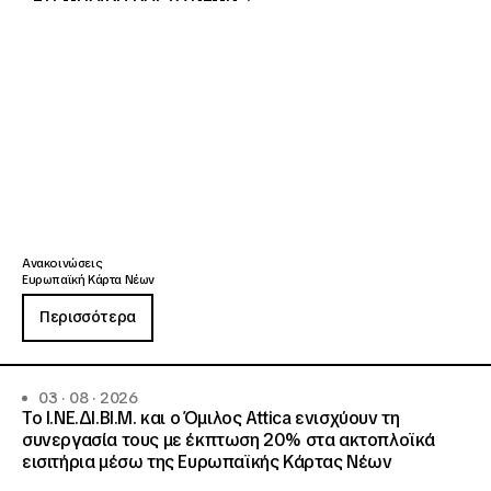
Ανακοινώσεις
Ευρωπαϊκή Κάρτα Νέων
Περισσότερα
03 · 08 · 2026
Το Ι.ΝΕ.ΔΙ.ΒΙ.Μ. και o Όμιλος Attica ενισχύουν τη
συνεργασία τους με έκπτωση 20% στα ακτοπλοϊκά
εισιτήρια μέσω της Ευρωπαϊκής Κάρτας Νέων