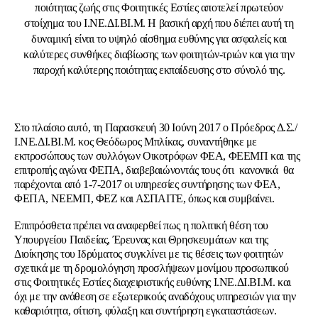
ποιότητας ζωής στις Φοιτητικές Εστίες αποτελεί πρωτεύον
στοίχημα του Ι.ΝΕ.ΔΙ.ΒΙ.Μ. Η βασική αρχή που διέπει αυτή τη
δυναμική είναι το υψηλό αίσθημα ευθύνης για ασφαλείς και
καλύτερες συνθήκες διαβίωσης των φοιτητών-τριών και για την
παροχή καλύτερης ποιότητας εκπαίδευσης στο σύνολό της.
Στο πλαίσιο αυτό, τη Παρασκευή 30 Ιούνη 2017 ο Πρόεδρος Δ.Σ./
Ι.ΝΕ.ΔΙ.ΒΙ.Μ. κος Θεόδωρος Μπλίκας, συναντήθηκε με
εκπροσώπους των συλλόγων Οικοτρόφων ΦΕΑ, ΦΕΕΜΠ και της
επιτροπής αγώνα ΦΕΠΑ, διαβεβαιώνοντάς τους ότι κανονικά θα
παρέχονται από 1-7-2017 οι υπηρεσίες συντήρησης των ΦΕΑ,
ΦΕΠΑ, ΝΕΕΜΠ, ΦΕΖ και ΑΣΠΑΙΤΕ, όπως και συμβαίνει.
Επιπρόσθετα πρέπει να αναφερθεί πως η πολιτική θέση του
Υπουργείου Παιδείας, Έρευνας και Θρησκευμάτων και της
Διοίκησης του Ιδρύματος συγκλίνει με τις θέσεις των φοιτητών
σχετικά με τη δρομολόγηση προσλήψεων μονίμου προσωπικού
στις Φοιτητικές Εστίες διαχειριστικής ευθύνης Ι.ΝΕ.ΔΙ.ΒΙ.Μ. και
όχι με την ανάθεση σε εξωτερικούς αναδόχους υπηρεσιών για την
καθαριότητα, σίτιση, φύλαξη και συντήρηση εγκαταστάσεων.