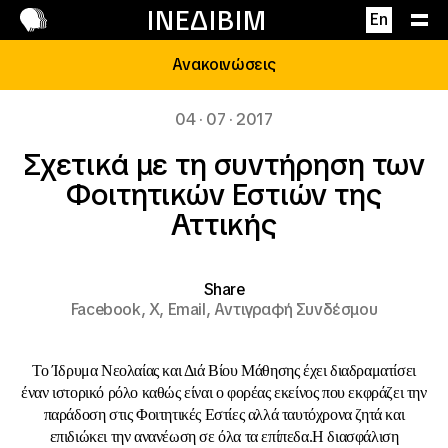
Επικοινωνία
ΙΝΕΔΙΒΙΜ
En
Ανακοινώσεις
04 · 07 · 2017
Σχετικά με τη συντήρηση των
Φοιτητικών Εστιών της
Αττικής
Share
Facebook,
X,
Email,
Αντιγραφή Συνδέσμου
Το Ίδρυμα Νεολαίας και Διά Βίου Μάθησης έχει διαδραματίσει
έναν ιστορικό ρόλο καθώς είναι ο φορέας εκείνος που εκφράζει την
παράδοση στις Φοιτητικές Εστίες αλλά ταυτόχρονα ζητά και
επιδιώκει την ανανέωση σε όλα τα επίπεδα.Η διασφάλιση