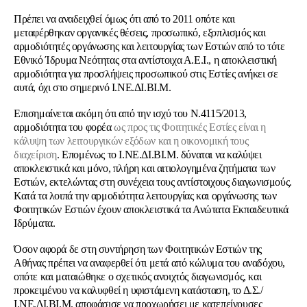
Πρέπει να αναδειχθεί όμως ότι από το 2011 οπότε και
μεταφέρθηκαν οργανικές θέσεις, προσωπικό, εξοπλισμός και
αρμοδιότητές οργάνωσης και λειτουργίας των Εστιών από το τότε
Εθνικό Ίδρυμα Νεότητας στα αντίστοιχα Α.Ε.Ι., η αποκλειστική
αρμοδιότητα για προσλήψεις προσωπικού στις Εστίες ανήκει σε
αυτά, όχι στο σημερινό Ι.ΝΕ.ΔΙ.ΒΙ.Μ.
Επισημαίνεται ακόμη ότι από την ισχύ του Ν.4115/2013,
αρμοδιότητα του φορέα
ως προς τις Φοιτητικές Εστίες είναι η
κάλυψη των λειτουργικών εξόδων και η οικονομική τους
διαχείριση
. Επομένως το Ι.ΝΕ.ΔΙ.ΒΙ.Μ.
δύναται να καλύψει
αποκλειστικά και μόνο, πλήρη και αιτιολογημένα ζητήματα των
Εστιών,
εκτελώντας στη συνέχεια τους αντίστοιχους διαγωνισμούς.
Κατά τα λοιπά την αρμοδιότητα λειτουργίας και οργάνωσης των
Φοιτητικών Εστιών έχουν αποκλειστικά τα Ανώτατα Εκπαιδευτικά
Ιδρύματα.
Όσον αφορά δε στη συντήρηση των Φοιτητικών Εστιών της
Αθήνας πρέπει να αναφερθεί ότι μετά από κώλυμα του αναδόχου,
οπότε και ματαιώθηκε ο σχετικός ανοιχτός διαγωνισμός, και
προκειμένου να καλυφθεί η υφιστάμενη κατάσταση, το Δ.Σ./
Ι.ΝΕ.ΔΙ.ΒΙ.Μ. αποφάσισε να προχωρήσει με κατεπείγουσες