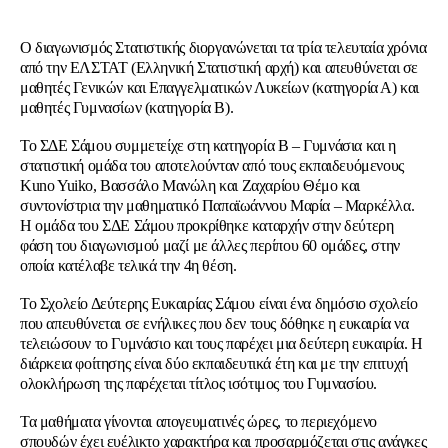
Ο διαγωνισμός Στατιστικής διοργανώνεται τα τρία τελευταία χρόνια
από την ΕΛΣΤΑΤ (Ελληνική Στατιστική αρχή) και απευθύνεται σε
μαθητές Γενικών και Επαγγελματικών Λυκείων (κατηγορία Α) και
μαθητές Γυμνασίων (κατηγορία Β).
Το ΣΔΕ Σάμου συμμετείχε στη κατηγορία Β – Γυμνάσια και η
στατιστική ομάδα του αποτελούνταν από τους εκπαιδευόμενους
Kuno Yuiko, Βασσάλο Μανώλη και Ζαχαρίου Θέμο και
συντονίστρια την μαθηματικό Παπαϊωάννου Μαρία – Μαρκέλλα.
Η ομάδα του ΣΔΕ Σάμου προκρίθηκε καταρχήν στην δεύτερη
φάση του διαγωνισμού μαζί με άλλες περίπου 60 ομάδες, στην
οποία κατέλαβε τελικά την 4η θέση.
Το Σχολείο Δεύτερης Ευκαιρίας Σάμου είναι ένα δημόσιο σχολείο
που απευθύνεται σε ενήλικες που δεν τους δόθηκε η ευκαιρία να
τελειώσουν το Γυμνάσιο και τους παρέχει μια δεύτερη ευκαιρία. Η
διάρκεια φοίτησης είναι δύο εκπαιδευτικά έτη και με την επιτυχή
ολοκλήρωση της παρέχεται τίτλος ισότιμος του Γυμνασίου.
Τα μαθήματα γίνονται απογευματινές ώρες, το περιεχόμενο
σπουδών έχει ευέλικτο χαρακτήρα και προσαρμόζεται στις ανάγκες