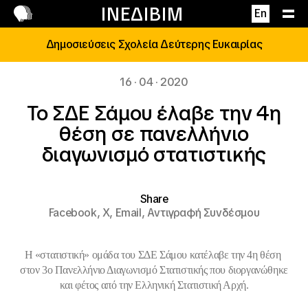
Επικοινωνία
ΙΝΕΔΙΒΙΜ
En
Δημοσιεύσεις Σχολεία Δεύτερης Ευκαιρίας
16 · 04 · 2020
Το ΣΔΕ Σάμου έλαβε την 4η
θέση σε πανελλήνιο
διαγωνισμό στατιστικής
Share
Facebook,
X,
Email,
Αντιγραφή Συνδέσμου
Η «στατιστική» ομάδα του ΣΔΕ Σάμου κατέλαβε την 4η θέση
στον 3ο Πανελλήνιο Διαγωνισμό Στατιστικής που διοργανώθηκε
και φέτος από την Ελληνική Στατιστική Αρχή.