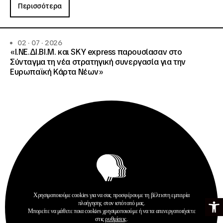
Περισσότερα
02 · 07 · 2026
«Ι.ΝΕ.ΔΙ.ΒΙ.Μ. και SKY express παρουσίασαν στο
Σύνταγμα τη νέα στρατηγική συνεργασία για την
Ευρωπαϊκή Κάρτα Νέων»
Χρησιμοποιούμε cookies για να σας προσφέρουμε τη βέλτιστη εμπειρία
Ανοίξτε τη γ
Ανακοινώσεις
πλοήγησης στον ιστότοπό μας.
Δημοσιεύσεις
Μπορείτε να μάθετε ποια cookies χρησιμοποιούμε ή να τα απενεργοποιήσετε
Ευρωπαϊκή Κάρτα Νέων
στις
ρυθμίσεις
.