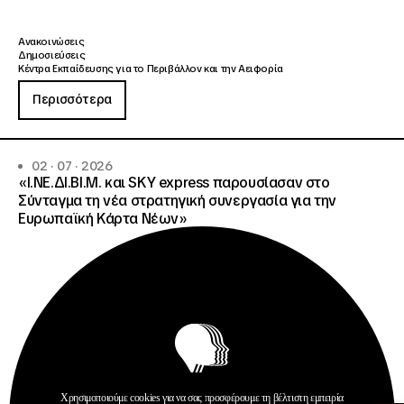
Ανακοινώσεις
Δημοσιεύσεις
Κέντρα Εκπαίδευσης για το Περιβάλλον και την Αειφορία
Περισσότερα
02 · 07 · 2026
«Ι.ΝΕ.ΔΙ.ΒΙ.Μ. και SKY express παρουσίασαν στο
Σύνταγμα τη νέα στρατηγική συνεργασία για την
Ευρωπαϊκή Κάρτα Νέων»
Χρησιμοποιούμε cookies για να σας προσφέρουμε τη βέλτιστη εμπειρία
Ανοίξτε τη γ