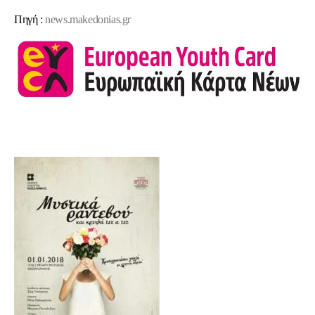
Πηγή :
news.makedonias.gr