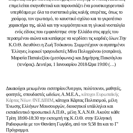
επιμελείται σκηνοθετικά και παρουσιάζει ένα μουσικοχορευτικό
υπερθέαμα με όλα τα συστατικά μίας καλής οπερέτας, όπως το
χιούμορ, τον ερωτισμό, το καυστικό σχόλιο και το γκροτέσκο
χαρακτήρα της, αλλά και την κομψότητα και τη γλυκιά νοσταλγία
ενός είδους που εμφανίστηκε στην Ελλάδα στις αρχές του
περασμένου αιώνα και κατάφερε να κερδίσει τις καρδιές όλων.Την
Κ.Ο.Θ. διευθύνει η Ζωή Τσόκανου. Συμμετέχουν οι αγαπημένοι
Έλληνες λυρικοί τραγουδιστές Μίνα Πολυχρόνου (σοπράνο),
Μαρισία Παπαλεξίου (μεσόφωνος) και Δημήτρης Πακσόγλου
(τενόρος). Δευτέρα, 1 Ιανουαρίου 2018-Ώρα 19:00 (…)
Δικαιούχοι μειωμένου εισιτηρίου:Άνεργοι, πολύτεκνοι, μαθητές,
φοιτητές, σπουδαστές ωδείων, Α.Μ.Ε.Α.,
κάτοχοι Ευρωπαϊκής
Κάρτας Νέων /ΙΝΕΔΙΒΙΜ
, κάτοχοι Κάρτας Πολιτισμού, μέλη
Ένωσης Ελλήνων Μουσουργών, διοικητικοί υπάλληλοι και
εκπαιδευτικό προσωπικό Α.Π.Θ., μέλη Χ.Α.Ν.Θ. Ακούτε κάθε
Τρίτη 18:00-18:30 την εκπομπή της Κ.Ο.Θ. στην Ελληνική
Ραδιοφωνία με τον Θανάση Γωγάδη, από τον 9,58 fm και το Γ’
Πρόγραμμα.