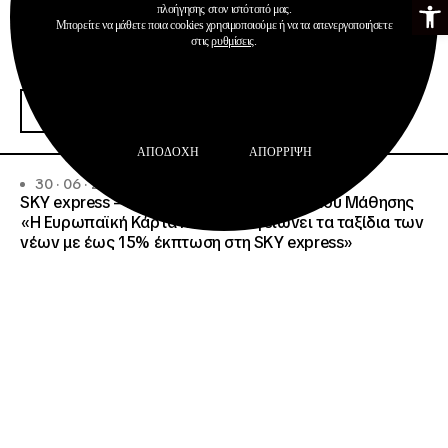
πλοήγησης στον ιστότοπό μας.
Μπορείτε να μάθετε ποια cookies χρησιμοποιούμε ή να τα απενεργοποιήσετε
στις
ρυθμίσεις
.
Ανακοινώσεις
Δημοσιεύσεις
Ευρωπαϊκή Κάρτα Νέων
Περισσότερα
ΑΠΟΔΟΧΉ
ΑΠΌΡΡΙΨΗ
30 · 06 · 2026
SKY express – Ίδρυμα Νεολαίας και Διά Βίου Μάθησης
«Η Ευρωπαϊκή Κάρτα Νέων απογειώνει τα ταξίδια των
νέων με έως 15% έκπτωση στη SKY express»