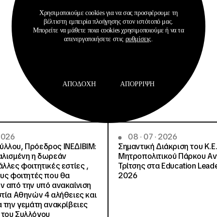
Χρησιμοποιούμε cookies για να σας προσφέρουμε τη
βέλτιστη εμπειρία πλοήγησης στον ιστότοπό μας.
Μπορείτε να μάθετε ποια cookies χρησιμοποιούμε ή να τα
απενεργοποιήσετε στις
ρυθμίσεις
.
Σχετικά Αρχεία
ΑΠΟΔΟΧΉ
ΑΠΌΡΡΙΨΗ
 2026
08 · 07 · 2026
λλου, Πρόεδρος ΙΝΕΔΙΒΙΜ:
Σημαντική Διάκριση του Κ.Ε.
αλισμένη η δωρεάν
Μητροπολιτικού Πάρκου Α
λλες φοιτητικές εστίες ,
Τρίτσης στα Education Lead
ους φοιτητές που θα
2026
ν από την υπό ανακαίνιση
στία Αθηνών 4 αλήθειες και
α την γεμάτη ανακρίβειες
 του Συλλόγου