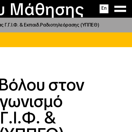
ας
ς
σεις
ου Μάθησης
En
ς Γ.Γ.Ι.Φ. & Εκπαιδ.Ραδιοτηλεόρασης (ΥΠΠΕΘ)
 Βόλου στον
αγωνισμό
Γ.Ι.Φ. &