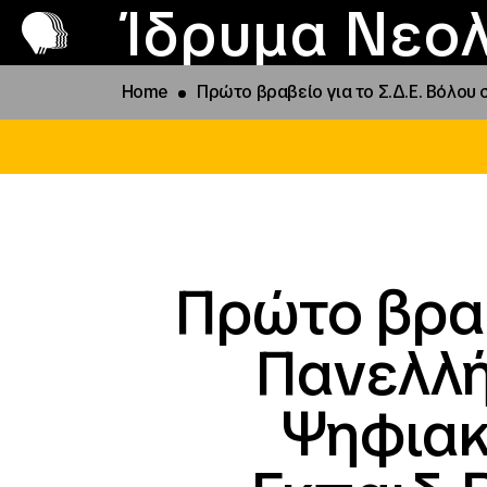
Π
Προ
Ίδρυμα Νεολ
Home
Πρώτο βραβείο για το Σ.Δ.Ε. Βόλου
Πρώτο βραβ
Πανελλή
Ψηφιακή