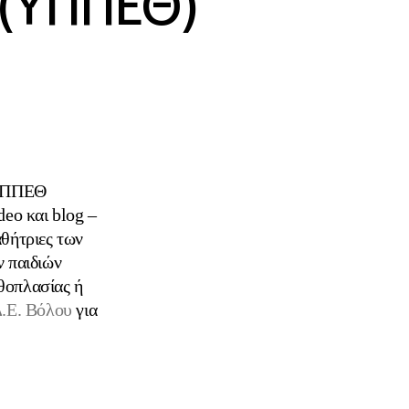
 (ΥΠΠΕΘ)
 ΥΠΠΕΘ
eo και blog –
αθήτριες των
 παιδιών
υθοπλασίας ή
.Ε. Βόλου
για