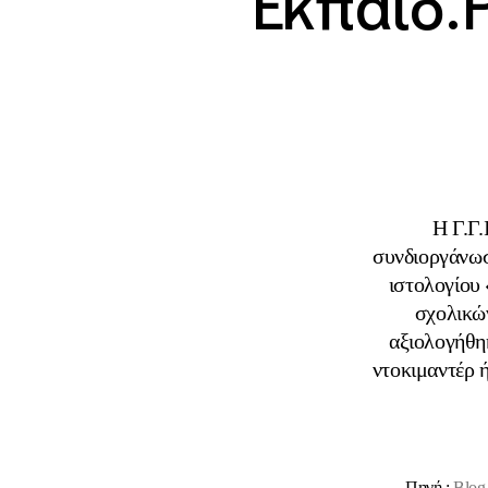
Εκπαιδ.
Η Γ.Γ
συνδιοργάνωσ
ιστολογίου 
σχολικώ
αξιολογήθηκ
ντοκιμαντέρ ή
Πηγή :
Blog