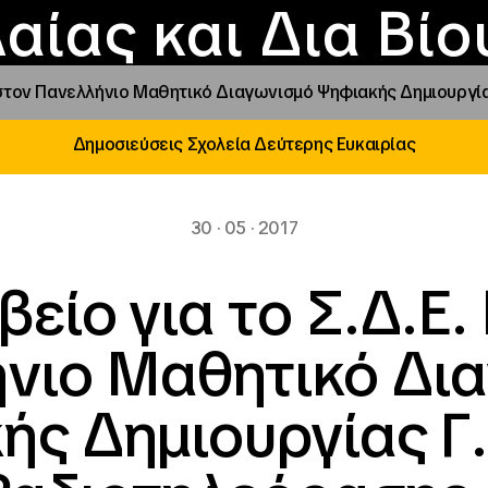
Επικοινωνία
Νέα
αραχώρηση αιγίδ
Φοιτητικές Εστίε
γράμματα και δρά
Το ΙΝΕΔΙΒΙΜ
αίας και Δια Βί
 στον Πανελλήνιο Μαθητικό Διαγωνισμό Ψηφιακής Δημιουργία
Δημοσιεύσεις Σχολεία Δεύτερης Ευκαιρίας
30 · 05 · 2017
είο για το Σ.Δ.Ε.
νιο Μαθητικό Δι
ς Δημιουργίας Γ.