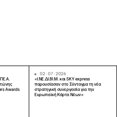
02 · 07 · 2026
ΠΕ.Α.
«Ι.ΝΕ.ΔΙ.ΒΙ.Μ. και SKY express
ντώνης
παρουσίασαν στο Σύνταγμα τη νέα
ers Awards
στρατηγική συνεργασία για την
Ευρωπαϊκή Κάρτα Νέων»