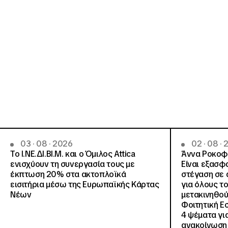
03 · 08 · 2026
02 · 08 ·
Το Ι.ΝΕ.ΔΙ.ΒΙ.Μ. και o Όμιλος Attica
Άννα Ροκοφύ
ενισχύουν τη συνεργασία τους με
Είναι εξασφ
έκπτωση 20% στα ακτοπλοϊκά
στέγαση σε ά
εισιτήρια μέσω της Ευρωπαϊκής Κάρτας
για όλους τ
Νέων
μετακινηθού
Φοιτητική Ε
4 ψέματα γι
ανακοίνωση