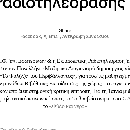
Ραδιοτηλεόρασης
Share
Facebook,
X,
Email,
Αντιγραφή Συνδέσμου
.Ι.Φ. Υπ. Εσωτερικών & η Εκπαιδευτική Ραδιοτηλεόραση
αν τον Πανελλήνιο Μαθητικό Διαγωνισμό δημιουργίας vid
«Τα Φύλ(λ)α του Περιβάλλοντος», για τους/τις μαθητές/μ
ν μονάδων Β’βάθμιας Εκπαίδευσης της χώρας. Τα έργα των
αν από διεπιστημονική κριτική επιτροπή. Για τη Ταινία μ
 τηλεοπτικό κοινωνικό σποτ, το 1ο βραβείο ανήκει στο
Σ.Δ
το
«Φύλο και νερό»
 Εκπαιδευτικής Ραδιοτηλεόρασης