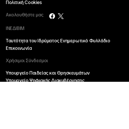
Πολιτική Cookies
Ακολουθήστε μας
ΙΝΕΔΙΒΙΜ
Ταυτότητα του Ιδρύματος
Ενημερωτικό Φυλλάδιο
Επικοινωνία
Χρήσιμοι Σύνδεσμοι
Υπουργείο Παιδείας και Θρησκευμάτων
Υπουργείο Ψηφιακής Διακυβέρνησης
ΠΡΟΓΡΑΜΜΑ ΔΙΑΥΓΕΙΑ
Στρατηγική κατά της Απάτης των Δράσεων του ΤΑΑ
Καταγγελίες για έργα ΤΑΑ
Γενική Γραμματεία Επαγγελματικής Εκπαίδευσης,
Κατάρτισης και Δια Βίου Μάθησης
Άλλοι σύνδεσμοι