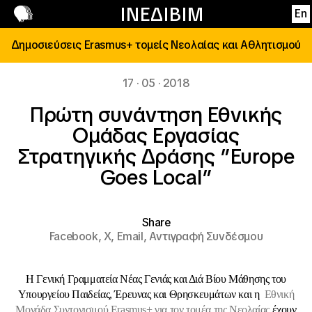
Επικοινωνία
ΙΝΕΔΙΒΙΜ
En
Δημοσιεύσεις Erasmus+ τομείς Νεολαίας και Αθλητισμού
17 · 05 · 2018
Πρώτη συνάντηση Εθνικής
Ομάδας Εργασίας
Στρατηγικής Δράσης ”Europe
Goes Local”
Share
Facebook,
X,
Email,
Αντιγραφή Συνδέσμου
Η
Γενική Γραμματεία Νέας Γενιάς και Διά Βίου Μάθησης του
Υπουργείου Παιδείας, Έρευνας και Θρησκευμάτων και η
Εθνική
Μονάδα Συντονισμού
Erasmus
+ για τον τομέα της Νεολαίας
έχουν