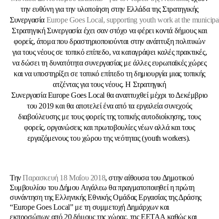
την ευθύνη για την υλοποίηση στην Ελλάδα της Στρατηγικής
Συνεργασία
Europe
Goes
Local
,
supporting
youth
work
at
the
municipa
Στρατηγική Συνεργασία έχει σαν στόχο να φέρει κοντά δήμους και
φορείς, άτομα που δραστηριοποιούνται στην ανάπτυξη πολιτικών
για τους νέους σε τοπικό επίπεδο, να καταγράψει καλές πρακτικές,
να δώσει τη δυνατότητα συνεργασίας με άλλες ευρωπαϊκές χώρες
και να υποστηρίξει σε τοπικό επίπεδο τη δημιουργία μιας τοπικής
ατζέντας για τους νέους.
Η Στρατηγική
Συνεργασία
Europe Goes Local
θα αναπτυχθεί μέχρι το Δεκέμβριο
του 2019 και θα αποτελεί ένα από τα εργαλεία συνεχούς
διαβούλευσης με τους φορείς της τοπικής αυτοδιοίκησης, τους
φορείς, οργανώσεις και πρωτοβουλίες νέων αλλά και τους
εργαζόμενους του χώρου της νεότητας (youth workers).
Την
Παρασκευή 18 Μαΐου 2018
, στην αίθουσα του Δημοτικού
Συμβουλίου του Δήμου Αιγάλεω θα πραγματοποιηθεί η πρώτη
συνάντηση της Ελληνικής Εθνικής Ομάδας Εργασίας της Δράσης
“Europe Goes Local” με τη συμμετοχή Δημάρχων και
εκπροσώπων από 20 δήμους της χώρας, της ΕΕΤΑΑ καθώς και