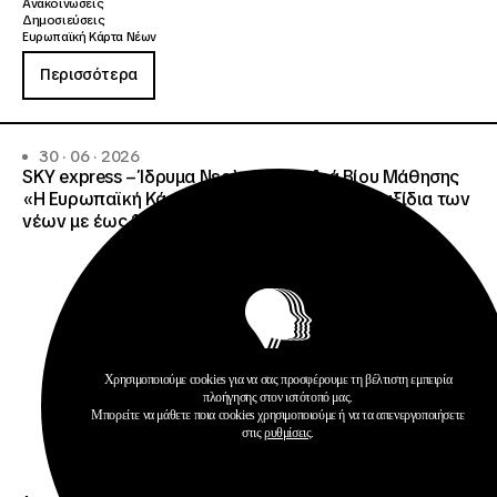
Ανακοινώσεις
Δημοσιεύσεις
Ευρωπαϊκή Κάρτα Νέων
Περισσότερα
30 · 06 · 2026
SKY express – Ίδρυμα Νεολαίας και Διά Βίου Μάθησης
«Η Ευρωπαϊκή Κάρτα Νέων απογειώνει τα ταξίδια των
νέων με έως 15% έκπτωση στη SKY express»
Χρησιμοποιούμε cookies για να σας προσφέρουμε τη βέλτιστη εμπειρία
πλοήγησης στον ιστότοπό μας.
Μπορείτε να μάθετε ποια cookies χρησιμοποιούμε ή να τα απενεργοποιήσετε
στις
ρυθμίσεις
.