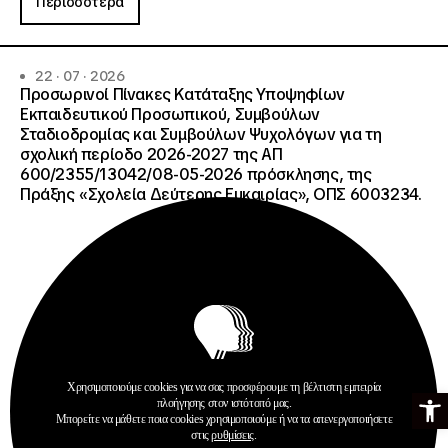
Περισσότερα
22 · 07 · 2026
Προσωρινοί Πίνακες Κατάταξης Υποψηφίων
Εκπαιδευτικού Προσωπικού, Συμβούλων
Σταδιοδρομίας και Συμβούλων Ψυχολόγων για τη
σχολική περίοδο 2026-2027 της ΑΠ
600/2355/13042/08-05-2026 πρόσκλησης, της
Πράξης «Σχολεία Δεύτερης Ευκαιρίας», ΟΠΣ 6003234.
Χρησιμοποιούμε cookies για να σας προσφέρουμε τη βέλτιστη εμπειρία
Ανοίξτε τη γ
Ανακοινώσεις
πλοήγησης στον ιστότοπό μας.
Σχολεία Δεύτερης Ευκαιρίας
Μπορείτε να μάθετε ποια cookies χρησιμοποιούμε ή να τα απενεργοποιήσετε
στις
ρυθμίσεις
.