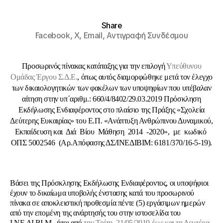
Share
Facebook,
X,
Email,
Αντιγραφή Συνδέσμου
Προσωρινός πίνακας κατάταξης για την επιλογή
Υπεύθυνου
Ομάδας Έργου Σ.Δ.Ε.
, όπως αυτός διαμορφώθηκε μετά τον έλεγχο
των δικαιολογητικών των φακέλων των υποψηφίων που υπέβαλαν
αίτηση στην υπ΄αριθμ.: 660/4/8402/29.03.2019 Πρόσκληση
Εκδήλωσης Ενδιαφέροντος στο πλαίσιο της Πράξης «Σχολεία
Δεύτερης Ευκαιρίας» του Ε.Π. «Ανάπτυξη Ανθρώπινου Δυναμικού,
Εκπαίδευση και Διά Βίου Μάθηση 2014 -2020», με κωδικό
ΟΠΣ 5002546 (Αρ.Απόφασης ΔΣ/ΙΝΕΔΙΒΙΜ: 6181/370/16-5-19).
Βάσει της Πρόσκλησης Εκδήλωσης Ενδιαφέροντος, οι υποψήφιοι
έχουν το δικαίωμα υποβολής ένστασης κατά του προσωρινού
πίνακα σε
αποκλειστική προθεσμία πέντε (5) εργάσιμων ημερών
από την επομένη της ανάρτησής του στην ιστοσελίδα του
Ι.ΝΕ.ΔΙ.ΒΙ.Μ., ήτοι από
την Τρίτη, 21/05/2019 έως και τη Δευτέρα