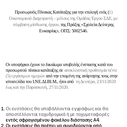
Προσωρινός Πίνακας Κατάταξης για την επιλογή ενός (
1)
Οικονομικού Διαχειριστή – μέλους της Ομάδας Έργου ΣΔΕ, με
σύμβαση μίσθωσης έργου,
της Πράξης «Σχολεία Δεύτερης
Ευκαιρίας», ΟΠΣ: 5002546.
Οι υποψήφιοι έχουν το δικαίωμα υποβολής ένστασης κατά του
προσωρινού πίνακα κατάταξης σε
αποκλειστική προθεσμία πέντε
(5) εργάσιμων ημερών
από την επομένη της ανάρτησης τους στην
ιστοσελίδα του Ι.ΝΕ.ΔΙ.ΒΙ.Μ., ήτοι από
τη Δευτέρα, 23/11/2020
έως και την Παρασκευή, 27/11/2020.
Οι ενστάσεις θα υποβάλλονται εγγράφως και θα
αποστέλλονται
ταχυδρομικά ή με ταχυμεταφορές
εντός σφραγισμένου φακέλου διάστασης Α4.
Οι ενστάσεις θα πρέπει να συνοδεύονται από