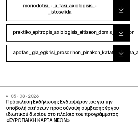
moriodotisi_-_a_fasi_axiologisis_-
_istoselida
praktiko_epitropis_axiologisis_aitiseon_domis_anogeion
apofasi_gia_egkrisi_prosorinon_pinakon_katataxis_kfaa_
05 · 08 · 2026
Πρόσκληση Εκδήλωσης Ενδιαφέροντος για την
υποβολή αιτήσεων προς σύναψη σύμβασης έργου
ιδιωτικού δικαίου στο πλαίσιο του προγράμματος
«ΕΥΡΩΠΑΪΚΗ ΚΑΡΤΑ ΝΕΩΝ».