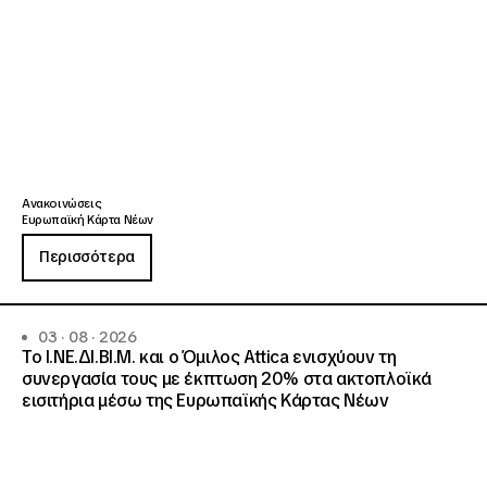
Ανακοινώσεις
Ευρωπαϊκή Κάρτα Νέων
Περισσότερα
03 · 08 · 2026
Το Ι.ΝΕ.ΔΙ.ΒΙ.Μ. και o Όμιλος Attica ενισχύουν τη
συνεργασία τους με έκπτωση 20% στα ακτοπλοϊκά
εισιτήρια μέσω της Ευρωπαϊκής Κάρτας Νέων