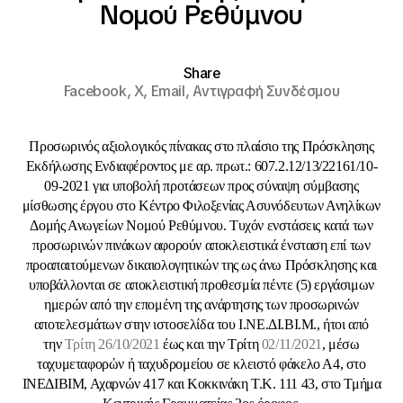
Νομού Ρεθύμνου
Share
Facebook,
X,
Email,
Αντιγραφή Συνδέσμου
Προσωρινός αξιολογικός πίνακας στο πλαίσιο της Πρόσκλησης
Εκδήλωσης Ενδιαφέροντος με αρ. πρωτ.: 607.2.12/13/22161/10-
09-2021 για υποβολή προτάσεων προς σύναψη σύμβασης
μίσθωσης έργου στο Κέντρο Φιλοξενίας Ασυνόδευτων Ανηλίκων
Δομής Ανωγείων Νομού Ρεθύμνου. Τυχόν ενστάσεις κατά των
προσωρινών πινάκων αφορούν αποκλειστικά ένσταση επί των
προαπαιτούμενων δικαιολογητικών της ως άνω Πρόσκλησης και
υποβάλλονται σε αποκλειστική προθεσμία πέντε (5) εργάσιμων
ημερών από την επομένη της ανάρτησης των προσωρινών
αποτελεσμάτων στην ιστοσελίδα του Ι.ΝΕ.ΔΙ.ΒΙ.Μ., ήτοι από
την
Τρίτη 26/10/2021
έως και την Τρίτη
02/11/2021
, μέσω
ταχυμεταφορών ή ταχυδρομείου σε κλειστό φάκελο Α4, στο
ΙΝΕΔΙΒΙΜ, Αχαρνών 417 και Κοκκινάκη T.K. 111 43, στο Τμήμα