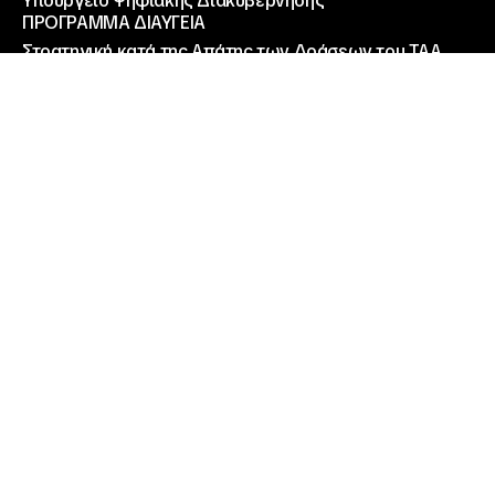
Υπουργείο Ψηφιακής Διακυβέρνησης
ΠΡΟΓΡΑΜΜΑ ΔΙΑΥΓΕΙΑ
Στρατηγική κατά της Απάτης των Δράσεων του ΤΑΑ
Καταγγελίες για έργα ΤΑΑ
Γενική Γραμματεία Επαγγελματικής Εκπαίδευσης,
Κατάρτισης και Δια Βίου Μάθησης
Άλλοι σύνδεσμοι
Εθνικός Οργανισμός Πιστοποίησης Προσόντων και
Επαγγελματικού Προσανατολισμού (Ε.Ο.Π.Π.Ε.Π.)
Επίσημος Ιστότοπος Ευρωπαικής Ένωσης
Γενική Γραμματεία Ενημέρωσης και Επικοινωνίας (ΓΓΕΕ)
Ίδρυμα Κρατικών Υποτροφιών (ΙΚΥ)
© ΙΝΕΔΙΒΙΜ 2026
Made by K2