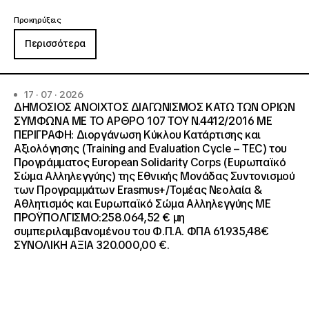
Προκηρύξεις
Περισσότερα
17 · 07 · 2026
ΔΗΜΟΣΙΟΣ ΑΝΟΙΧΤΟΣ ΔΙΑΓΩΝΙΣΜΟΣ ΚΑΤΩ ΤΩΝ ΟΡΙΩΝ
ΣΥΜΦΩΝΑ ΜΕ ΤΟ ΑΡΘΡΟ 107 ΤΟΥ Ν.4412/2016 ΜΕ
ΠΕΡΙΓΡΑΦΗ: Διοργάνωση Κύκλου Κατάρτισης και
Αξιολόγησης (Training and Evaluation Cycle – TEC) του
Προγράμματος European Solidarity Corps (Ευρωπαϊκό
Σώμα Αλληλεγγύης) της Εθνικής Μονάδας Συντονισμού
των Προγραμμάτων Erasmus+/Τομέας Νεολαία &
Αθλητισμός και Ευρωπαϊκό Σώμα Αλληλεγγύης ΜΕ
ΠΡΟΫΠΟΛΓΙΣΜΟ:258.064,52 € μη
συμπεριλαμβανομένου του Φ.Π.Α. ΦΠΑ 61.935,48€
ΣΥΝΟΛΙΚΗ ΑΞΙΑ 320.000,00 €.