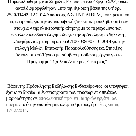
Παρακολούθησης και Στήριξης Εκπαιδευτικού Έργου ΣΔΕ, όπως
αυτοί διαμορφώθηκαν μετά την έγκριση βάσει της υπ’ αρ.
2520/114/09.12.2014 Απόφασης Δ.Σ/ Ι.ΝΕ.ΔΙ.ΒΙ.Μ, του πρακτικού
της επιτροπής για την αντιπαραβολή (διοικητική επαλήθευση) των
στοιχείων της ηλεκτρονικής αίτησης με το περιεχόμενο των
φακέλων των δικαιολογητικών για την πρόσκληση εκδήλωσης
ενδιαφέροντος με αρ. πρωτ. 660/10/70380/07-10-2014 για την
επιλογή Μελών Επιτροπής Παρακολούθησης και Στήριξης
Εκπαιδευτικού Έργου με σύμβαση μίσθωσης έργου για το
Πρόγραμμα “Σχολεία Δεύτερης Ευκαιρίας” .
Βάσει της Πρόσκλησης Εκδήλωσης Ενδιαφέροντος, οι υποψήφιοι
έχουν το δικαίωμα ένστασης κατά των προσωρινών πινάκων
μοριοδότησης σε
αποκλειστική προθεσμία τριών εργάσιμων
ημερών
από την επομένη της ανάρτησης τους, ήτοι
έως και τις
17/12/2014
.