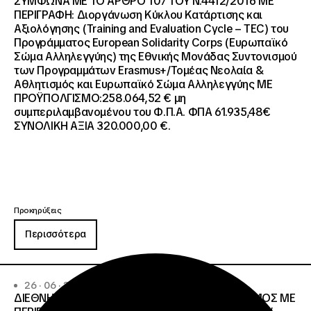
ΣΥΜΦΩΝΑ ΜΕ ΤΟ ΑΡΘΡΟ 107 ΤΟΥ Ν.4412/2016 ΜΕ
ΠΕΡΙΓΡΑΦΗ: Διοργάνωση Κύκλου Κατάρτισης και
Αξιολόγησης (Training and Evaluation Cycle – TEC) του
Προγράμματος European Solidarity Corps (Ευρωπαϊκό
Σώμα Αλληλεγγύης) της Εθνικής Μονάδας Συντονισμού
των Προγραμμάτων Erasmus+/Τομέας Νεολαία &
Αθλητισμός και Ευρωπαϊκό Σώμα Αλληλεγγύης ΜΕ
ΠΡΟΫΠΟΛΓΙΣΜΟ:258.064,52 € μη
συμπεριλαμβανομένου του Φ.Π.Α. ΦΠΑ 61.935,48€
ΣΥΝΟΛΙΚΗ ΑΞΙΑ 320.000,00 €.
Προκηρύξεις
Περισσότερα
26 · 06 · 2026
ΔΙΕΘΝΗΣ ΑΝΟΙΧΤΟΣ ΗΛΕΚΤΡΟΝΙΚΟΣ ΔΙΑΓΩΝΙΣΜΟΣ ΜΕ