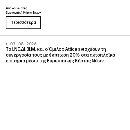
Ανακοινώσεις
Ευρωπαϊκή Κάρτα Νέων
Περισσότερα
03 · 08 · 2026
Το Ι.ΝΕ.ΔΙ.ΒΙ.Μ. και o Όμιλος Attica ενισχύουν τη
συνεργασία τους με έκπτωση 20% στα ακτοπλοϊκά
εισιτήρια μέσω της Ευρωπαϊκής Κάρτας Νέων