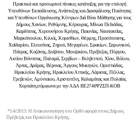
Πρακτικά και προσωρινοί πίνακες κατάταξης για την επιλογή
Υπευθύνων Εκπαίδευσης, Ανάπτυξης και Διασφάλισης Ποιότητας
και Υπευθύνων Οργάνωσης Κέντρων Διά Βίου Μάθησης για τους
Δήμους Χανίων, Ρεθύμνης, Κέρκυρας, Μίνωα Πεδιάδας,
Καρδίτσας, Χερσονήσου Κρήτης, Παιονίας, Ναυπακτίας,
Μαρκόπουλου, Κιλκίς, Κορινθίων, Θέρμης, Προσότσανης,
Χαϊδαρίου, Ελευσίνας, Ζηρού, Μεγαρέων, Σφακίων, Σαρωνικού,
Πάτρας, Κοζάνης, Δοξάτου, Μουζακίου, Πρέβεζας, Πύργου,
Ακτίου Βόνιτσας, Παλαμά, Σερβίων – Βελβεντού, Χίου, Βόλου,
Άρτας, Δράμας, Βέροιας, Άργους Μυκηνών, Ορεστιάδας,
Ηρακλείου Κρήτης, Ηρακλείου Αττικής, Λάρισας, Πέλλας,
Γρεβενών, Αμύνταιου, Αριστοτέλη, Καλαμάτας και Πυλαίας
Χορτιάτη,σύμφωνα με την ΑΔΑ ΒΕ2746ΨΖΣΠ-ΚΟΒ
*1/4/2013: Η Ανακοινοποίηση στο Ορθό αφορά στους Δήμους
Πρέβεζας και Ηρακλείου Κρήτης.