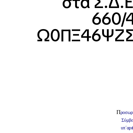
στα Σ.Δ.Ε
660/4
Ω0ΠΞ46ΨΖΣΠ
Π
ροσωρι
Σύμβα
υπ΄αρ