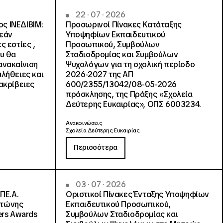
22 · 07 · 2026
ς ΙΝΕΔΙΒΙΜ:
Προσωρινοί Πίνακες Κατάταξης
ρεάν
Υποψηφίων Εκπαιδευτικού
ς εστίες ,
Προσωπικού, Συμβούλων
ου θα
Σταδιοδρομίας και Συμβούλων
ανακαίνιση
Ψυχολόγων για τη σχολική περίοδο
αλήθειες και
2026-2027 της ΑΠ
ακρίβειες
600/2355/13042/08-05-2026
πρόσκλησης, της Πράξης «Σχολεία
Δεύτερης Ευκαιρίας», ΟΠΣ 6003234.
Ανακοινώσεις
Σχολεία Δεύτερης Ευκαιρίας
Περισσότερα
03 · 07 · 2026
ΠΕ.Α.
Οριστικοί Πίνακες Ένταξης Υποψηφίων
ντώνης
Εκπαιδευτικού Προσωπικού,
ers Awards
Συμβούλων Σταδιοδρομίας και