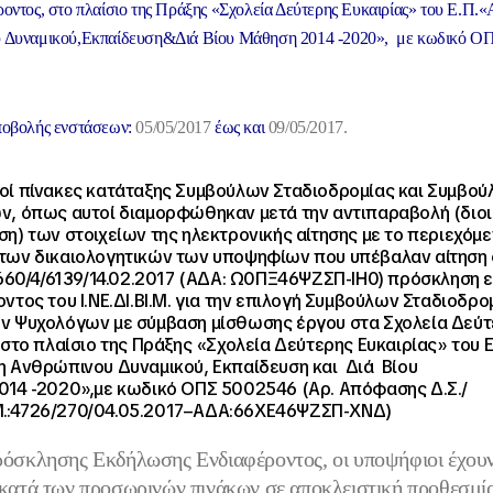
οντος, στο πλαίσιο της Πράξης «Σχολεία Δεύτερης Ευκαιρίας» του Ε.Π.
 Δυναμικού,
Εκπαίδευση&Διά Βίου Μάθηση 2014 -2020», με κωδικό Ο
ποβολής ενστάσεων:
05/05/2017
έως και
09/05/2017.
ί πίνακες κατάταξης Συμβούλων Σταδιοδρομίας και Συμβο
, όπως αυτοί διαμορφώθηκαν μετά την αντιπαραβολή (διοι
η) των στοιχείων της ηλεκτρονικής αίτησης με το περιεχόμ
ων δικαιολογητικών των υποψηφίων που υπέβαλαν αίτηση 
 660/4/6139/14.02.2017 (ΑΔΑ: Ω0ΠΞ46ΨΖΣΠ-ΙΗ0) πρόσκληση
ντος του Ι.ΝΕ.ΔΙ.ΒΙ.Μ. για την επιλογή Συμβούλων Σταδιοδρο
ν Ψυχολόγων με σύμβαση μίσθωσης έργου στα Σχολεία Δεύτ
 στο πλαίσιο της Πράξης «Σχολεία Δεύτερης Ευκαιρίας» του Ε
 Ανθρώπινου Δυναμικού, Εκπαίδευση και Διά Βίου
14 -2020»,με κωδικό ΟΠΣ 5002546 (Αρ. Απόφασης Δ.Σ./
Ι.Μ.:4726/270/04.05.2017–ΑΔΑ:66ΧΕ46ΨΖΣΠ-ΧΝΔ)
ρόσκλησης Εκδήλωσης Ενδιαφέροντος, οι υποψήφιοι έχουν
κατά των προσωρινών πινάκων σε αποκλειστική προθεσμία