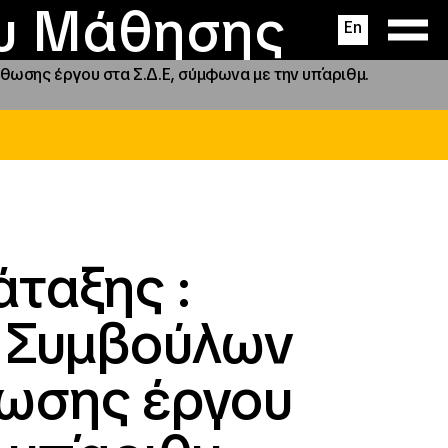
ας
ς
σεις
ου Μάθησης
En
ωσης έργου στα Σ.Δ.Ε, σύμφωνα με την υπ΄αριθμ.
ταξης :
 Συμβούλων
ωσης έργου