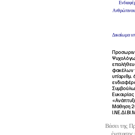
Ενδιαφέρ
Ανθρώπινου
Δικαίωμα υ
Προσωρινο
Ψυχολόγων
επαλήθευσ
φακέλων τ
υπ΄αριθμ.
ενδιαφέρο
Συμβούλω
Ευκαιρίας
«Ανάπτυξη
Μάθηση 20
Ι.ΝΕ.ΔΙ.Β
Βάσει της Π
ένστασης 