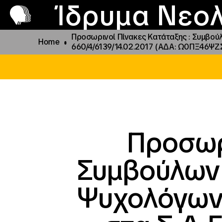
Π
Προ
Ίδρυμα Νεολ
Προσωρινοί Πίνακες Κατάταξης : Συμβού
Home
660/4/6139/14.02.2017 (ΑΔΑ: Ω0ΠΞ46ΨΖ
Προσωρ
Συμβούλων
Ψυχολόγων