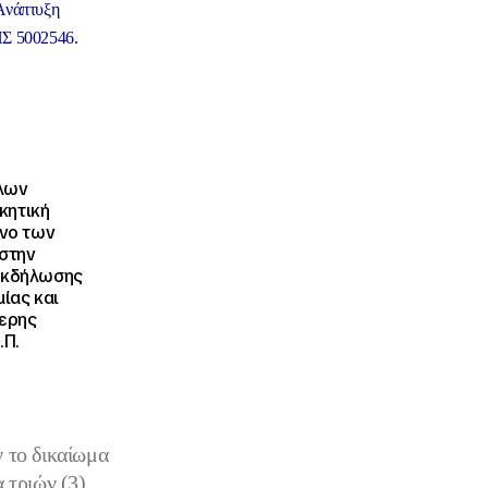
«Ανάπτυξη
ΠΣ 5002546.
ύλων
κητική
ενο των
στην
 εκδήλωσης
μίας και
ερης
.Π.
 το δικαίωμα
 τριών (3)