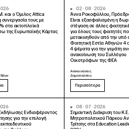
 2026
02 · 08 · 2026
.Μ. και o Όμιλος Attica
Άννα Ροκοφύλλου, Πρόεδρο
η συνεργασία τους με
Είναι εξασφαλισμένη η δω
% στα ακτοπλοϊκά
στέγαση σε άλλες φοιτητικέ
έσω της Ευρωπαϊκής Κάρτας
για όλους τους φοιτητές π
μετακινηθούν από την υπό 
Φοιτητική Εστία Αθηνών 4 
4 ψέματα για την γεμάτη αν
ανακοίνωση του Συλλόγου
Οικοτρόφων της ΦΕΑ
Ανακοινώσεις
 Νέων
Δημοσιεύσεις
ρα
Περισσότερα
 2026
08 · 07 · 2026
Εκδήλωσης Ενδιαφέροντος
Σημαντική Διάκριση του Κ.Ε.
τησης για την επιλογή
Μητροπολιτικού Πάρκου Α
εκπαιδευτικού
Τρίτσης στα Education Lead