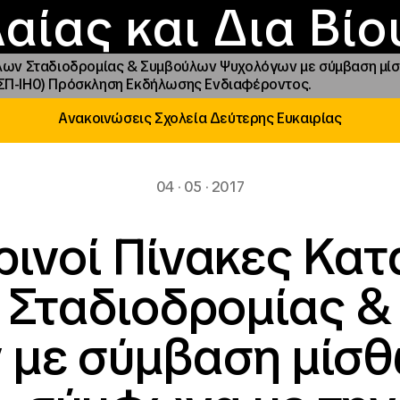
Επικοινωνία
Νέα
αραχώρηση αιγίδ
Φοιτητικές Εστίε
γράμματα και δρά
Το ΙΝΕΔΙΒΙΜ
αίας και Δια Βί
λων Σταδιοδρομίας & Συμβούλων Ψυχολόγων με σύμβαση μίσθ
ΣΠ-ΙΗ0) Πρόσκληση Εκδήλωσης Ενδιαφέροντος.
Ανακοινώσεις Σχολεία Δεύτερης Ευκαιρίας
04 · 05 · 2017
ινοί Πίνακες Κατά
 Σταδιοδρομίας &
 με σύμβαση μίσθ