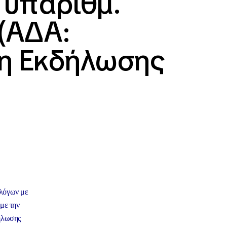
 υπ΄αριθμ.
 (ΑΔΑ:
η Εκδήλωσης
λόγων με
με την
ήλωσης