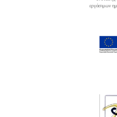
εργάσιμων ημε