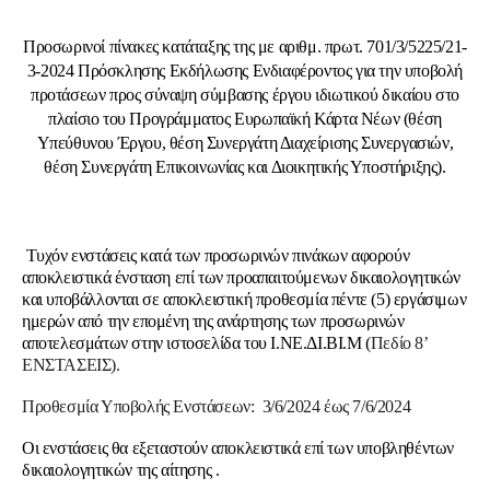
Προσωρινοί πίνακες κατάταξης της με αριθμ. πρωτ. 701/3/5225/21-
3-2024 Πρόσκλησης Εκδήλωσης Ενδιαφέροντος για την υποβολή
προτάσεων προς σύναψη σύμβασης έργου ιδιωτικού δικαίου στο
πλαίσιο του Προγράμματος Ευρωπαϊκή Κάρτα Νέων (θέση
Υπεύθυνου Έργου, θέση Συνεργάτη Διαχείρισης Συνεργασιών,
θέση Συνεργάτη Επικοινωνίας και Διοικητικής Υποστήριξης).
Τυχόν ενστάσεις κατά των προσωρινών πινάκων αφορούν
αποκλειστικά ένσταση επί των προαπαιτούμενων δικαιολογητικών
και υποβάλλονται σε αποκλειστική προθεσμία πέντε (5) εργάσιμων
ημερών από την επομένη της ανάρτησης των προσωρινών
αποτελεσμάτων στην ιστοσελίδα του Ι.ΝΕ.ΔΙ.ΒΙ.Μ
(
Πεδίο 8’
ΕΝΣΤΑΣΕΙΣ).
Προθεσμία Υποβολής Ενστάσεων: 3/6/2024 έως 7/6/2024
Οι ενστάσεις θα εξεταστούν αποκλειστικά επί των υποβληθέντων
δικαιολογητικών της αίτησης .