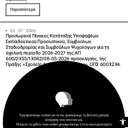
Περισσότερα
22 · 07 · 2026
Προσωρινοί Πίνακες Κατάταξης Υποψηφίων
Εκπαιδευτικού Προσωπικού, Συμβούλων
Σταδιοδρομίας και Συμβούλων Ψυχολόγων για τη
σχολική περίοδο 2026-2027 της ΑΠ
600/2355/13042/08-05-2026 πρόσκλησης, της
Πράξης «Σχολεία Δεύτερης Ευκαιρίας», ΟΠΣ 6003234.
Χρησιμοποιούμε cookies για να σας προσφέρουμε τη βέλτιστη εμπειρία
Ανοίξτε τη γ
πλοήγησης στον ιστότοπό μας.
Ανακοινώσεις
Μπορείτε να μάθετε ποια cookies χρησιμοποιούμε ή να τα απενεργοποιήσετε
Σχολεία Δεύτερης Ευκαιρίας