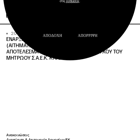
στις
ρυθμίσεις
.
Περισσότερα
20 · 07 · 2026
ΑΠΟΔΟΧΉ
ΑΠΌΡΡΙΨΗ
ΕΝΑΡΞΗ ΔΙΑΔΙΚΑΣΙΑΣ ΥΠΟΒΟΛΗΣ ΕΝΣΤΑΣΕΩΝ
(ΑΙΤΗΜΑΤΩΝ ΕΠΑΝΕΛΕΓΧΟΥ) ΕΠΙ ΤΩΝ
ΑΠΟΤΕΛΕΣΜΑΤΩΝ ΤΟΥ ΔΙΟΙΚΗΤΙΚΟΥ ΕΛΕΓΧΟΥ ΤΟΥ
ΜΗΤΡΩΟΥ Σ.Α.Ε.Κ. ΚΑΙ Ε.Σ.Κ.»
Ανακοινώσεις
Διαχείριση & Λειτουργία Δημοσίων ΙΕΚ