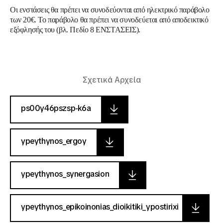
Οι ενστάσεις θα πρέπει να συνοδεύονται από ηλεκτρικό παράβολο
των 20€. Το παράβολο θα πρέπει να συνοδεύεται από αποδεικτικό
εξόφλησής του
(βλ. Πεδίο 8 ΕΝΣΤΑΣΕΙΣ).
Σχετικά Αρχεία
ps00y46pszsp-k6a
ypeythynos_ergoy
ypeythynos_synergasion
ypeythynos_epikoinonias_dioikitiki_ypostirixi