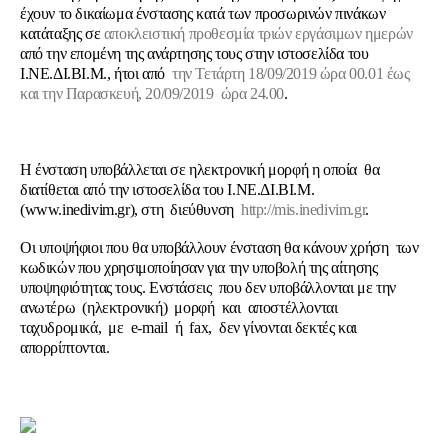
έχουν το δικαίωμα ένστασης κατά των προσωρινών πινάκων
κατάταξης σε
αποκλειστική προθεσμία τριών εργάσιμων ημερών
από την επομένη της ανάρτησης τους στην ιστοσελίδα του
Ι.ΝΕ.ΔΙ.ΒΙ.Μ., ήτοι από
την Τετάρτη 18/09/2019 ώρα 00.01 έως
και την Παρασκευή, 20/09/2019 ώρα 24.00
.
Η ένσταση υποβάλλεται σε ηλεκτρονική μορφή η οποία θα
διατίθεται από την ιστοσελίδα του Ι.ΝΕ.ΔΙ.ΒΙ.Μ.
(www.inedivim.gr), στη διεύθυνση
http://mis.inedivim.gr
.
Οι υποψήφιοι που θα υποβάλλουν ένσταση θα κάνουν χρήση των
κωδικών που χρησιμοποίησαν για την υποβολή της αίτησης
υποψηφιότητας τους. Ενστάσεις που δεν υποβάλλονται με την
ανωτέρω (ηλεκτρονική) μορφή και αποστέλλονται
ταχυδρομικά, με e-mail ή fax, δεν γίνονται δεκτές και
απορρίπτονται.