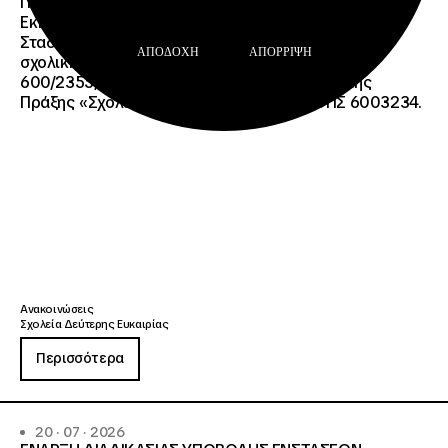
Προσωρινοί Πίνακες Κατάταξης Υποψηφίων
Εκπαιδευτικού Προσωπικού, Συμβούλων
Σταδιοδρομίας και Συμβούλων Ψυχολόγων για τη
ΑΠΟΔΟΧΉ
ΑΠΌΡΡΙΨΗ
σχολική περίοδο 2026-2027 της ΑΠ
600/2355/13042/08-05-2026 πρόσκλησης, της
Πράξης «Σχολεία Δεύτερης Ευκαιρίας», ΟΠΣ 6003234.
Ανακοινώσεις
Σχολεία Δεύτερης Ευκαιρίας
Περισσότερα
20 · 07 · 2026