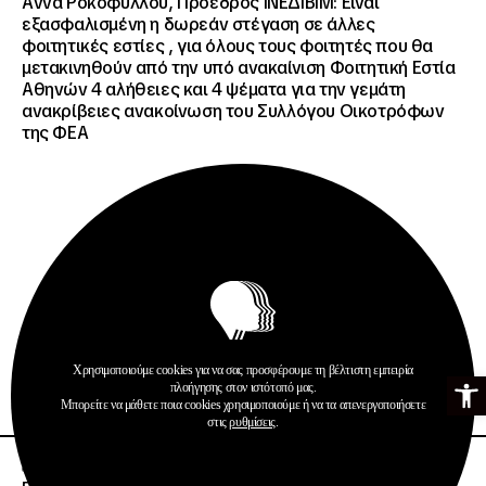
Άννα Ροκοφύλλου, Πρόεδρος ΙΝΕΔΙΒΙΜ: Είναι
εξασφαλισμένη η δωρεάν στέγαση σε άλλες
φοιτητικές εστίες , για όλους τους φοιτητές που θα
μετακινηθούν από την υπό ανακαίνιση Φοιτητική Εστία
Αθηνών 4 αλήθειες και 4 ψέματα για την γεμάτη
ανακρίβειες ανακοίνωση του Συλλόγου Οικοτρόφων
της ΦΕΑ
Ανακοινώσεις
Δημοσιεύσεις
Χρησιμοποιούμε cookies για να σας προσφέρουμε τη βέλτιστη εμπειρία
Ανοίξτε τη γ
Περισσότερα
πλοήγησης στον ιστότοπό μας.
Μπορείτε να μάθετε ποια cookies χρησιμοποιούμε ή να τα απενεργοποιήσετε
στις
ρυθμίσεις
.
22 · 07 · 2026