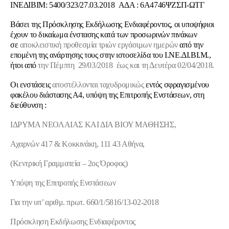
ΙΝΕΔΙΒΙΜ: 5400/323/27.03.2018 ΑΔΑ : 6Α4746ΨΖΣΠ-ΩΤΓ
Βάσει της Πρόσκλησης Εκδήλωσης Ενδιαφέροντος, οι υποψήφιοι
έχουν το δικαίωμα ένστασης κατά των προσωρινών πινάκων
σε
αποκλειστική προθεσμία τριών εργάσιμων ημερών
από την
επομένη της ανάρτησης τους στην ιστοσελίδα του Ι.ΝΕ.ΔΙ.ΒΙ.Μ.,
ήτοι από
την Πέμπτη 29/03/2018 έως και τη Δευτέρα 02/04/2018.
Οι ενστάσεις
αποστέλλονται ταχυδρομικώς
εντός σφραγισμένου
φακέλου διάστασης Α4, υπόψη της Επιτροπής Ενστάσεων, στη
διεύθυνση :
ΙΔΡΥΜΑ ΝΕΟΛΑΙΑΣ ΚΑΙ ΔΙΑ ΒΙΟΥ ΜΑΘΗΣΗΣ,
Αχαρνών 417 & Κοκκινάκη, 111 43 Αθήνα,
(Κεντρική Γραμματεία – 2ος Όροφος)
Υπόψη της Επιτροπής Ενστάσεων
Για την υπ’ αριθμ. πρωτ.
660/1/5816/13-02-2018
Πρόσκληση Εκδήλωσης Ενδιαφέροντος