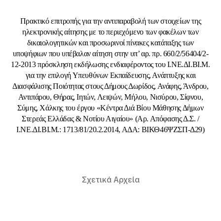
Πρακτικό επιτροπής
για την αντιπαραβολή των στοιχείων της
ηλεκτρονικής αίτησης με το περιεχόμενο των φακέλων των
δικαιολογητικών και
προσωρινοί πίνακες κατάταξης των
υποψήφιων
που υπέβαλαν αίτηση στην υπ’ αρ. πρ. 660/2/56404/2-
12-2013 πρόσκληση εκδήλωσης ενδιαφέροντος του Ι.ΝΕ.ΔΙ.ΒΙ.Μ.
για την επιλογή
Υπευθύνων Εκπαίδευσης,
Ανάπτυξης και
Διασφάλισης Ποιότητας στους Δήμους Δωρίδος, Ανάφης, Άνδρου,
Αντιπάρου, Θήρας, Ιητών, Λειψών, Μήλου, Νισύρου, Σίφνου,
Σύμης, Χάλκης του έργου «Κέντρα Διά Βίου Μάθησης Δήμων
Στερεάς Ελλάδας & Νοτίου Αιγαίου» (Αρ. Απόφασης Δ.Σ. /
Ι.ΝΕ.ΔΙ.ΒΙ.Μ.: 1713/81/20.2.2014, ΑΔΑ: ΒΙΚΘ46ΨΖΣΠ-Δ29)
Σχετικά Αρχεία