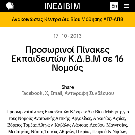
Επικοινωνία
ΙΝΕΔΙΒΙΜ
En
Ανακοινώσεις Κέντρα Δια Βίου Μάθησης ΑΠ7-ΑΠ8
17 · 10 · 2013
Προσωρινοί Πίνακες
Εκπαιδευτών Κ.Δ.Β.Μ σε 16
Νομούς
Share
Facebook,
X,
Email,
Αντιγραφή Συνδέσμου
Προσωρινοί πίνακες Εκπαιδευτών Κέντρων Δια Βίου Μάθησης για
τους Νομούς Ανατολικής Αττικής, Αργολίδας, Αρκαδίας, Αχαΐας,
Βόρειος Τομέας Αθηνών, Καβάλας Λάρισας, Λέσβου, Μαγνησίας,
Μεσσηνίας, Νότιος Τομέας Αθηνών, Πιερίας, Πειραιά & Νήσων,