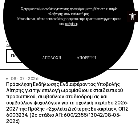
Χρησιμοποιούμε cookies για να σας προσφέρουμε τη βέλτιστη εμπειρία
Ανοίξτε τη γ
πλοήγησης στον ιστότοπό μας.
Μπορείτε να μάθετε ποια cookies χρησιμοποιούμε ή να τα απενεργοποιήσετε
στις
ρυθμίσεις
.
Ανακοινώσεις
Διαχείριση & Λειτουργία Δημοσίων ΙΕΚ
Περισσότερα
ΑΠΟΔΟΧΉ
ΑΠΌΡΡΙΨΗ
08 · 07 · 2026
Πρόσκληση Εκδήλωσης Ενδιαφέροντος Υποβολής
Αίτησης για την επιλογή ωρομίσθιου εκπαιδευτικού
προσωπικού, συμβούλων σταδιοδρομίας και
συμβούλων ψυχολόγων για τη σχολική περίοδο 2026-
2027 της Πράξης «Σχολεία Δεύτερης Ευκαιρίας», ΟΠΣ
6003234. (2ο στάδιο ΑΠ: 600/2355/13042/08-05-
2026)