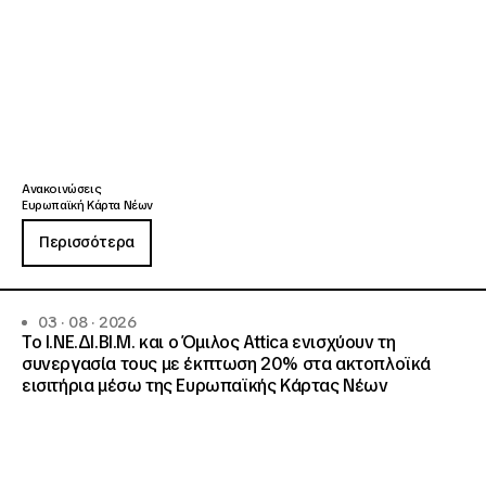
Ανακοινώσεις
Ευρωπαϊκή Κάρτα Νέων
Περισσότερα
03 · 08 · 2026
Το Ι.ΝΕ.ΔΙ.ΒΙ.Μ. και o Όμιλος Attica ενισχύουν τη
συνεργασία τους με έκπτωση 20% στα ακτοπλοϊκά
εισιτήρια μέσω της Ευρωπαϊκής Κάρτας Νέων