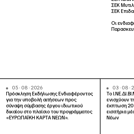
ΣΕΚ Μυτι
ΣΕΚ Επιδ
Οι ενδιαφ
Παρασκευή
05 · 08 · 2026
03 · 08 ·
Πρόσκληση Εκδήλωσης Ενδιαφέροντος
Το Ι.ΝΕ.ΔΙ.ΒΙ
για την υποβολή αιτήσεων προς
ενισχύουν τ
σύναψη σύμβασης έργου ιδιωτικού
έκπτωση 20
δικαίου στο πλαίσιο του προγράμματος
εισιτήρια μ
«ΕΥΡΩΠΑΪΚΗ ΚΑΡΤΑ ΝΕΩΝ».
Νέων