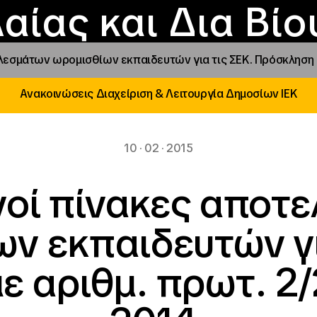
Επικοινωνία
Νέα
αραχώρηση αιγίδ
Φοιτητικές Εστίε
γράμματα και δρά
Το ΙΝΕΔΙΒΙΜ
αίας και Δια Βί
εσμάτων ωρομισθίων εκπαιδευτών για τις ΣΕΚ. Πρόσκληση με
Ανακοινώσεις Διαχείριση & Λειτουργία Δημοσίων ΙΕΚ
10 · 02 · 2015
οί πίνακες αποτ
ν εκπαιδευτών γι
 αριθμ. πρωτ. 2/2