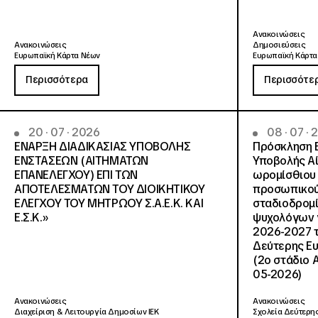
Ανακοινώσεις
Ανακοινώσεις
Δημοσιεύσεις
Ευρωπαϊκή Κάρτα Νέων
Ευρωπαϊκή Κάρτα
Περισσότερα
Περισσότε
20 · 07 · 2026
08 · 07 ·
ΕΝΑΡΞΗ ΔΙΑΔΙΚΑΣΙΑΣ ΥΠΟΒΟΛΗΣ
Πρόσκληση 
ΕΝΣΤΑΣΕΩΝ (ΑΙΤΗΜΑΤΩΝ
Υποβολής Αί
ΕΠΑΝΕΛΕΓΧΟΥ) ΕΠΙ ΤΩΝ
ωρομίσθιου 
ΑΠΟΤΕΛΕΣΜΑΤΩΝ ΤΟΥ ΔΙΟΙΚΗΤΙΚΟΥ
προσωπικού
ΕΛΕΓΧΟΥ ΤΟΥ ΜΗΤΡΩΟΥ Σ.Α.Ε.Κ. ΚΑΙ
σταδιοδρομ
Ε.Σ.Κ.»
ψυχολόγων γ
2026-2027 τ
Δεύτερης Ευ
(2ο στάδιο 
05-2026)
Ανακοινώσεις
Ανακοινώσεις
Διαχείριση & Λειτουργία Δημοσίων ΙΕΚ
Σχολεία Δεύτερης