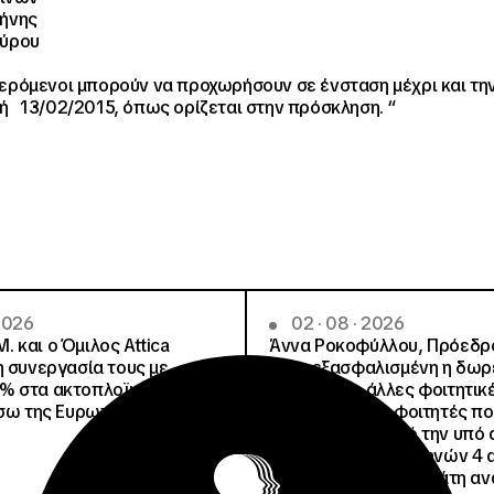
λήνης
αύρου
ερόμενοι μπορούν να προχωρήσουν σε ένσταση μέχρι και τη
 13/02/2015, όπως ορίζεται στην πρόσκληση. “
 2026
02 · 08 · 2026
.Μ. και o Όμιλος Attica
Άννα Ροκοφύλλου, Πρόεδρο
η συνεργασία τους με
Είναι εξασφαλισμένη η δω
% στα ακτοπλοϊκά
στέγαση σε άλλες φοιτητικέ
έσω της Ευρωπαϊκής Κάρτας
για όλους τους φοιτητές π
μετακινηθούν από την υπό 
Φοιτητική Εστία Αθηνών 4 
4 ψέματα για την γεμάτη αν