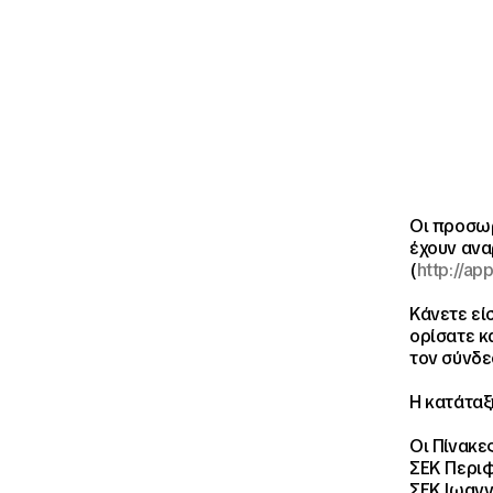
Οι προσωρ
έχουν ανα
(
http://app
Κάνετε εί
ορίσατε κ
τον σύνδ
Η κατάταξ
Οι Πίνακε
ΣΕΚ Περιφ
ΣΕΚ Ιωαν