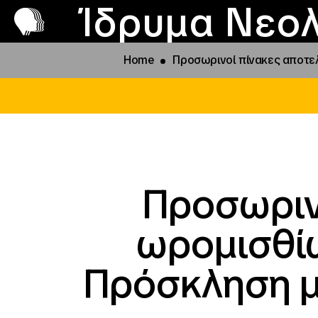
Π
Προ
Ίδρυμα Νεολ
Home
Προσωρινοί πίνακες αποτελ
Προσωριν
ωρομισθίω
Πρόσκληση με