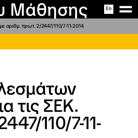
ας
ς
σεις
ου Μάθησης
En
 αριθμ. πρωτ. 2/2447/110/7-11-2014.
ελεσμάτων
α τις ΣΕΚ.
447/110/7-11-