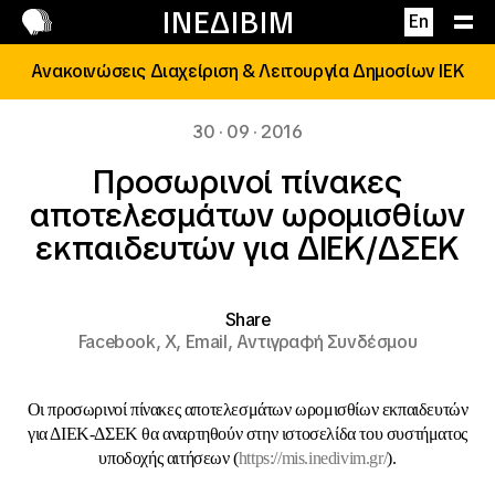
Επικοινωνία
ΙΝΕΔΙΒΙΜ
En
Ανακοινώσεις Διαχείριση & Λειτουργία Δημοσίων ΙΕΚ
30 · 09 · 2016
Προσωρινοί πίνακες
αποτελεσμάτων ωρομισθίων
εκπαιδευτών για ΔΙΕΚ/ΔΣΕΚ
Share
Facebook,
X,
Email,
Αντιγραφή Συνδέσμου
Οι προσωρινοί πίνακες αποτελεσμάτων ωρομισθίων εκπαιδευτών
για ΔΙΕΚ-ΔΣΕΚ θα αναρτηθούν στην ιστοσελίδα του συστήματος
υποδοχής αιτήσεων (
https://mis.inedivim.gr/
).