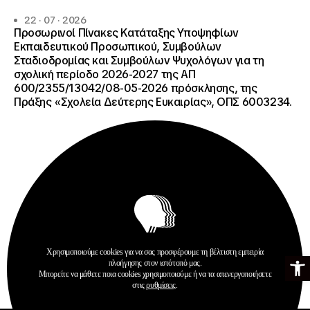
22 · 07 · 2026
Προσωρινοί Πίνακες Κατάταξης Υποψηφίων
Εκπαιδευτικού Προσωπικού, Συμβούλων
Σταδιοδρομίας και Συμβούλων Ψυχολόγων για τη
σχολική περίοδο 2026-2027 της ΑΠ
600/2355/13042/08-05-2026 πρόσκλησης, της
Πράξης «Σχολεία Δεύτερης Ευκαιρίας», ΟΠΣ 6003234.
Ανακοινώσεις
Χρησιμοποιούμε cookies για να σας προσφέρουμε τη βέλτιστη εμπειρία
Ανοίξτε τη γ
Σχολεία Δεύτερης Ευκαιρίας
πλοήγησης στον ιστότοπό μας.
Μπορείτε να μάθετε ποια cookies χρησιμοποιούμε ή να τα απενεργοποιήσετε
Περισσότερα
στις
ρυθμίσεις
.