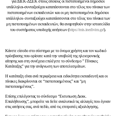
για ΔΙΕΚ-ΔΣΕΚ στους οποίους οι πιστοποιημένοι δημόσιοι
υπάλληλοι-συνταξιούχοι κατατάσσονται στο τέλος του πίνακα των
πιστοποιημένων εκπαιδευτών και οι μη πιστοποιημένοι δημόσιοι
υπάλληλοι- συνταξιούχοι κατατάσσονται στο τέλος του πίνακα των
μη πιστοποιημένων εκπαιδευτών, θα αναρτηθούν στην ιστοσελίδα
του συστήματος υποδοχής αιτήσεων (
https://mis.inedivim.gr
/).
Κάνετε είσοδο στο σύστημα με το όνομα χρήστη και τον κωδικό
πρόσβασης που ορίσατε κατά την υποβολή της ηλεκτρονικής
αίτησης και στη συνέχεια επιλέγετε το σύνδεσμο ” Πίνακες
Κατάταξης” για την ανάγνωση των αποτελεσμάτων.
Η κατάταξη είναι ανά περιφέρεια και ειδικότητα εκπαιδευτή και οι
πίνακες διακρίνονται σε “πιστοποιημένους” και “μη
πιστοποιημένους”.
Επίσης επιλέγοντας το σύνδεσμο “Εκτυπωση Διοικ.
Επαλήθευσης”, μπορείτε να δείτε αναλυτικά τις αλλαγές που έγιναν
στις αιτήσεις σας, ανά πεδίο, από τις επιτροπές αξιολόγησης.