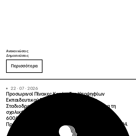
Ανακοινώσεις
Δημοσιεύσεις
Περισσότερα
22 · 07 · 2026
Προσωρινοί Πίνακες Κατάταξης Υποψηφίων
Εκπαιδευτικού Προσωπικού, Συμβούλων
Σταδιοδρομίας και Συμβούλων Ψυχολόγων για τη
σχολική περίοδο 2026-2027 της ΑΠ
600/2355/13042/08-05-2026 πρόσκλησης, της
Πράξης «Σχολεία Δεύτερης Ευκαιρίας», ΟΠΣ 6003234.