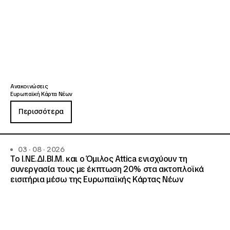
Ανακοινώσεις
Ευρωπαϊκή Κάρτα Νέων
Περισσότερα
03 · 08 · 2026
Το Ι.ΝΕ.ΔΙ.ΒΙ.Μ. και o Όμιλος Attica ενισχύουν τη
συνεργασία τους με έκπτωση 20% στα ακτοπλοϊκά
εισιτήρια μέσω της Ευρωπαϊκής Κάρτας Νέων