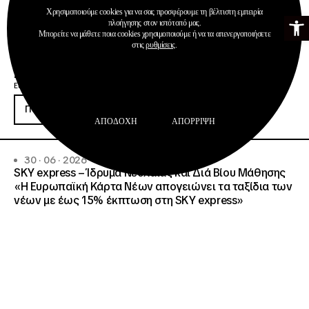
Χρησιμοποιούμε cookies για να σας προσφέρουμε τη βέλτιστη εμπειρία
Ανοίξτε τη γ
πλοήγησης στον ιστότοπό μας.
Μπορείτε να μάθετε ποια cookies χρησιμοποιούμε ή να τα απενεργοποιήσετε
στις
ρυθμίσεις
.
Ανακοινώσεις
Δημοσιεύσεις
Ευρωπαϊκή Κάρτα Νέων
Περισσότερα
ΑΠΟΔΟΧΉ
ΑΠΌΡΡΙΨΗ
30 · 06 · 2026
SKY express – Ίδρυμα Νεολαίας και Διά Βίου Μάθησης
«Η Ευρωπαϊκή Κάρτα Νέων απογειώνει τα ταξίδια των
νέων με έως 15% έκπτωση στη SKY express»