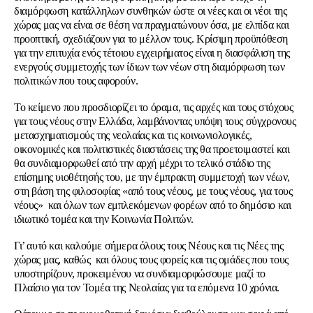
διαμόρφωση κατάλληλων συνθηκών ώστε οι νέες και οι νέοι της
χώρας μας να είναι σε θέση να πραγματώνουν όσα, με ελπίδα και
προοπτική, σχεδιάζουν για το μέλλον τους. Κρίσιμη προϋπόθεση
για την επιτυχία ενός τέτοιου εγχειρήματος είναι η διασφάλιση της
ενεργούς συμμετοχής των ίδιων των νέων στη διαμόρφωση των
πολιτικών που τους αφορούν.
Το κείμενο που προσδιορίζει το όραμα, τις αρχές και τους στόχους
για τους νέους στην Ελλάδα, λαμβάνοντας υπόψη τους σύγχρονους
μετασχηματισμούς της νεολαίας και τις κοινωνιολογικές,
οικονομικές και πολιτιστικές διαστάσεις της θα προετοιμαστεί και
θα συνδιαμορφωθεί από την αρχή μέχρι το τελικό στάδιο της
επίσημης υιοθέτησής του, με την έμπρακτη συμμετοχή των νέων,
στη βάση της φιλοσοφίας «από τους νέους, με τους νέους, για τους
νέους» και όλων των εμπλεκόμενων φορέων από το δημόσιο και
ιδιωτικό τομέα και την Κοινωνία Πολιτών.
Γι’ αυτό και καλούμε σήμερα όλους τους Νέους και τις Νέες της
χώρας μας, καθώς και όλους τους φορείς και τις ομάδες που τους
υποστηρίζουν, προκειμένου να συνδιαμορφώσουμε μαζί το
Πλαίσιο για τον Τομέα της Νεολαίας για τα επόμενα 10 χρόνια.