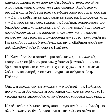
κατακερματισμένες και ασυντόνιστες δράσεις, χωρίς συνολική
στρατηγική, χωρίς στόχους και χωρίς θεσμικό πλαίσιο που να
ρυθμίζει και να δεσμεύει τόσο τις ενδιαφερόμενες ομάδες, όσο και
την ίδια την κυβερνητική και διοικητική ενέργεια. Παράλληλα, κατά
την ίδια χρονική περίοδο, εξαιτίας της δραστικής συρρίκνωσης του
δημόσιου τομέα καταγράφηκε μια σημαντική μείωση των φορέων
που ασχολούνται με την παραγωγή πολιτικών και την παροχή
υπηρεσιών για νέους, με αποκορύφωμα την έμμεση κατάργηση της
Γενικής Γραμματείας Νέας Γενιάς και την υποβάθμισή της σε μια
απλή Διεύθυνση στο Υπουργείο Παιδείας.
Η ελληνική νεολαία αποτελεί μια από εκείνες τις κοινωνικές
κατηγορίες που βίωσαν (και συνεχίζουν να βιώνουν) με τον πιο
δραματικό τρόπο τις συνέπειες της κρίσης, χωρίς όμως ποτέ να
λάβει την υποστήριξη που έχει πραγματικά ανάγκη από την
Πολιτεία.
Όμως, η νεολαία δεν έχει ανάγκη την υποστήριξη της Πολιτείας
μόνο κατά τη συγκεκριμένη οικονομική και πολιτική συγκυρία. Η
νεολαία χρήζει προστασίας και ενίσχυσης
διαχρονικά
και
διαρκώς
.
Καταδεικνύεται λοιπόν η αναγκαιότητα για την άμεση σύνταξη μιας
ολοκληρωμένης εθνικής στρατηγικής, με απώτερο στόχο τη