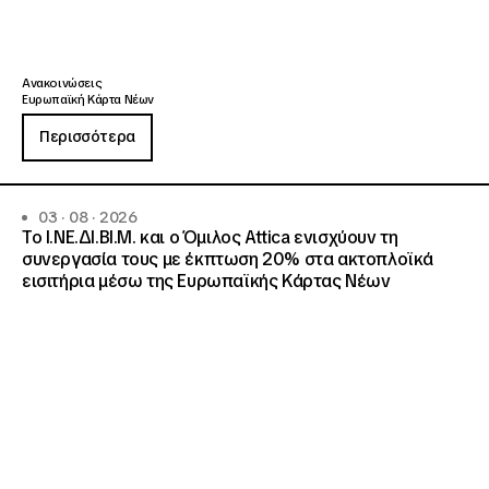
Ανακοινώσεις
Ευρωπαϊκή Κάρτα Νέων
Περισσότερα
03 · 08 · 2026
Το Ι.ΝΕ.ΔΙ.ΒΙ.Μ. και o Όμιλος Attica ενισχύουν τη
συνεργασία τους με έκπτωση 20% στα ακτοπλοϊκά
εισιτήρια μέσω της Ευρωπαϊκής Κάρτας Νέων