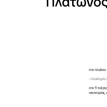
Πλάτωνος 
στο πλαίσιο 
«Ακαδημία Π
στο Υποέργο
οικονομίας,