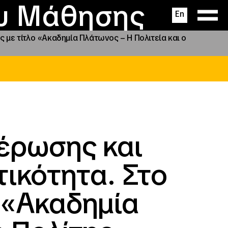
ας
ς
σεις
ου Μάθησης
En
 με τίτλο «Ακαδημία Πλάτωνος – Η Πολιτεία και ο
έρωσης και
τικότητα. Στο
ο «Ακαδημία