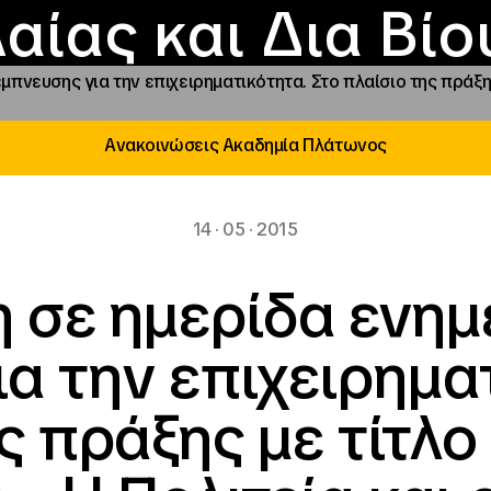
Επικοινωνία
Νέα
αραχώρηση αιγίδ
Φοιτητικές Εστίε
γράμματα και δρά
Το ΙΝΕΔΙΒΙΜ
αίας και Δια Βί
πνευσης για την επιχειρηματικότητα. Στο πλαίσιο της πράξης
Ανακοινώσεις Ακαδημία Πλάτωνος
14 · 05 · 2015
 σε ημερίδα ενημ
α την επιχειρημα
ς πράξης με τίτλ