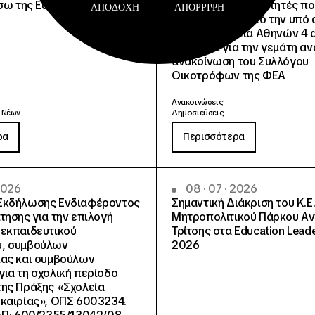
έσω της Ευρωπαϊκής Κάρτας
για όλους τους φοιτητές π
ΑΠΟΔΟΧΉ
ΑΠΌΡΡΙΨΗ
μετακινηθούν από την υπό 
Φοιτητική Εστία Αθηνών 4 
4 ψέματα για την γεμάτη αν
ανακοίνωση του Συλλόγου
Οικοτρόφων της ΦΕΑ
Ανακοινώσεις
 Νέων
Δημοσιεύσεις
ρα
Περισσότερα
 2026
08 · 07 · 2026
Εκδήλωσης Ενδιαφέροντος
Σημαντική Διάκριση του Κ.Ε.
τησης για την επιλογή
Μητροπολιτικού Πάρκου Α
εκπαιδευτικού
Τρίτσης στα Education Lead
, συμβούλων
2026
ίας και συμβούλων
ια τη σχολική περίοδο
ης Πράξης «Σχολεία
καιρίας», ΟΠΣ 6003234.