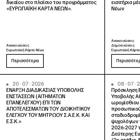
δικαίου στο πλαίσιο του προγράμματος
εισιτήρια μ
«ΕΥΡΩΠΑΪΚΗ ΚΑΡΤΑ ΝΕΩΝ».
Νέων
Ανακοινώσεις
Ανακοινώσεις
Δημοσιεύσεις
Ευρωπαϊκή Κάρτα Νέων
Ευρωπαϊκή Κάρτα
Περισσότερα
Περισσότε
20 · 07 · 2026
08 · 07 ·
ΕΝΑΡΞΗ ΔΙΑΔΙΚΑΣΙΑΣ ΥΠΟΒΟΛΗΣ
Πρόσκληση 
ΕΝΣΤΑΣΕΩΝ (ΑΙΤΗΜΑΤΩΝ
Υποβολής Αί
ΕΠΑΝΕΛΕΓΧΟΥ) ΕΠΙ ΤΩΝ
ωρομίσθιου 
ΑΠΟΤΕΛΕΣΜΑΤΩΝ ΤΟΥ ΔΙΟΙΚΗΤΙΚΟΥ
προσωπικού
ΕΛΕΓΧΟΥ ΤΟΥ ΜΗΤΡΩΟΥ Σ.Α.Ε.Κ. ΚΑΙ
σταδιοδρομ
Ε.Σ.Κ.»
ψυχολόγων γ
2026-2027 τ
Δεύτερης Ευ