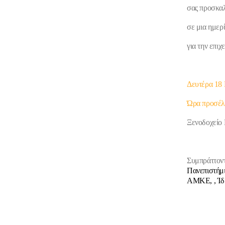
σας προσκαλ
σε μια ημερ
για την επιχ
Δευτέρα 18
Ώρα προσέλ
Ξενοδοχείο 
Συμπράττοντ
Πανεπιστήμι
ΑΜKΕ, , Ίδ