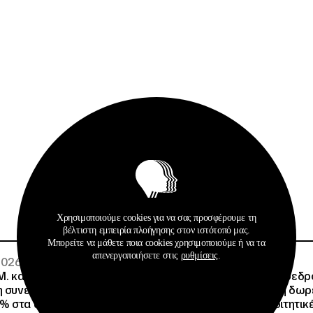
Σχετικά Αρχεία
Χρησιμοποιούμε cookies για να σας προσφέρουμε τη
βέλτιστη εμπειρία πλοήγησης στον ιστότοπό μας.
Μπορείτε να μάθετε ποια cookies χρησιμοποιούμε ή να τα
απενεργοποιήσετε στις
ρυθμίσεις
.
 2026
02 · 08 · 2026
.Μ. και o Όμιλος Attica
Άννα Ροκοφύλλου, Πρόεδρο
η συνεργασία τους με
Είναι εξασφαλισμένη η δω
% στα ακτοπλοϊκά
στέγαση σε άλλες φοιτητικέ