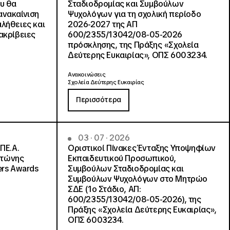
ου θα
Σταδιοδρομίας και Συμβούλων
ανακαίνιση
Ψυχολόγων για τη σχολική περίοδο
αλήθειες και
2026-2027 της ΑΠ
ακρίβειες
600/2355/13042/08-05-2026
πρόσκλησης, της Πράξης «Σχολεία
Δεύτερης Ευκαιρίας», ΟΠΣ 6003234.
Ανακοινώσεις
Σχολεία Δεύτερης Ευκαιρίας
Περισσότερα
03 · 07 · 2026
ΠΕ.Α.
Οριστικοί Πίνακες Ένταξης Υποψηφίων
ντώνης
Εκπαιδευτικού Προσωπικού,
ers Awards
Συμβούλων Σταδιοδρομίας και
Συμβούλων Ψυχολόγων στο Μητρώο
ΣΔΕ (1ο Στάδιο, ΑΠ:
600/2355/13042/08-05-2026), της
Πράξης «Σχολεία Δεύτερης Ευκαιρίας»,
ΟΠΣ 6003234.