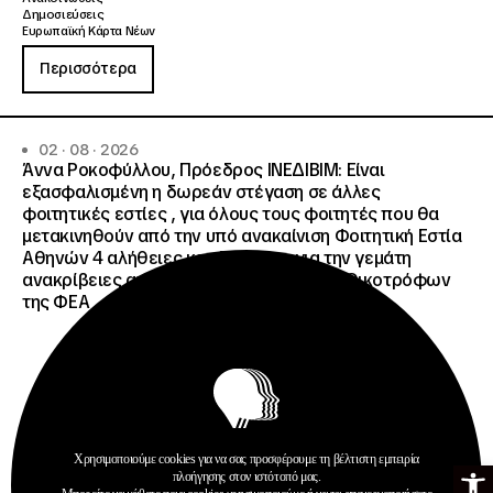
Δημοσιεύσεις
Ευρωπαϊκή Κάρτα Νέων
Περισσότερα
02 · 08 · 2026
Άννα Ροκοφύλλου, Πρόεδρος ΙΝΕΔΙΒΙΜ: Είναι
εξασφαλισμένη η δωρεάν στέγαση σε άλλες
φοιτητικές εστίες , για όλους τους φοιτητές που θα
μετακινηθούν από την υπό ανακαίνιση Φοιτητική Εστία
Αθηνών 4 αλήθειες και 4 ψέματα για την γεμάτη
ανακρίβειες ανακοίνωση του Συλλόγου Οικοτρόφων
της ΦΕΑ
Χρησιμοποιούμε cookies για να σας προσφέρουμε τη βέλτιστη εμπειρία
Ανοίξτε τη γ
πλοήγησης στον ιστότοπό μας.