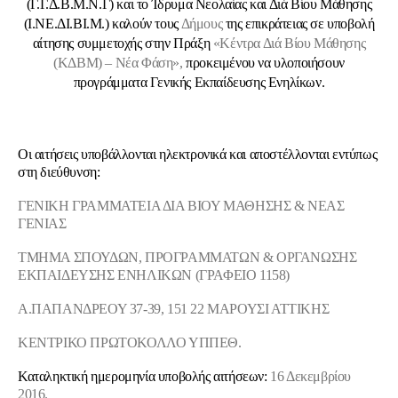
(Γ.Γ.Δ.Β.Μ.Ν.Γ) και το Ίδρυμα Νεολαίας και Διά Βίου Μάθησης
(Ι.ΝΕ.ΔΙ.ΒΙ.Μ.) καλούν τους
Δήμους
της επικράτειας σε υποβολή
αίτησης συμμετοχής στην Πράξη
«Κέντρα Διά Βίου Μάθησης
(ΚΔΒΜ) – Νέα Φάση»,
προκειμένου να υλοποιήσουν
προγράμματα Γενικής Εκπαίδευσης Ενηλίκων.
Οι αιτήσεις υποβάλλονται ηλεκτρονικά και αποστέλλονται εντύπως
στη διεύθυνση:
ΓΕΝΙΚΗ ΓΡΑΜΜΑΤΕΙΑ ΔΙΑ ΒΙΟΥ ΜΑΘΗΣΗΣ & ΝΕΑΣ
ΓΕΝΙΑΣ
ΤΜΗΜΑ ΣΠΟΥΔΩΝ, ΠΡΟΓΡΑΜΜΑΤΩΝ & ΟΡΓΑΝΩΣΗΣ
ΕΚΠΑΙΔΕΥΣΗΣ ΕΝΗΛΙΚΩΝ (ΓΡΑΦΕΙΟ 1158)
Α.ΠΑΠΑΝΔΡΕΟΥ 37-39, 151 22 ΜΑΡΟΥΣΙ ΑΤΤΙΚΗΣ
ΚΕΝΤΡΙΚΟ ΠΡΩΤΟΚΟΛΛΟ ΥΠΠΕΘ.
Καταληκτική ημερομηνία υποβολής αιτήσεων:
16 Δεκεμβρίου
2016.