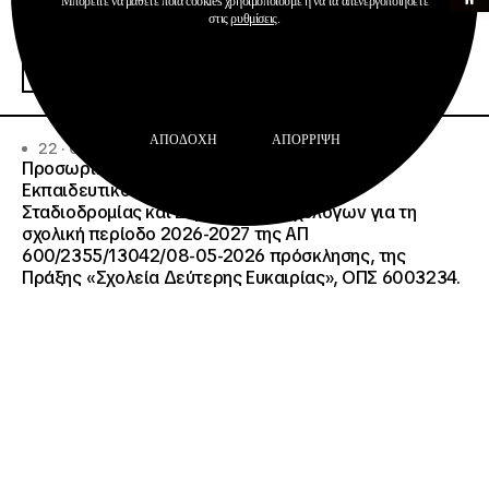
Μπορείτε να μάθετε ποια cookies χρησιμοποιούμε ή να τα απενεργοποιήσετε
Ανακοινώσεις
στις
ρυθμίσεις
.
Δημοσιεύσεις
Περισσότερα
ΑΠΟΔΟΧΉ
ΑΠΌΡΡΙΨΗ
22 · 07 · 2026
Προσωρινοί Πίνακες Κατάταξης Υποψηφίων
Εκπαιδευτικού Προσωπικού, Συμβούλων
Σταδιοδρομίας και Συμβούλων Ψυχολόγων για τη
σχολική περίοδο 2026-2027 της ΑΠ
600/2355/13042/08-05-2026 πρόσκλησης, της
Πράξης «Σχολεία Δεύτερης Ευκαιρίας», ΟΠΣ 6003234.