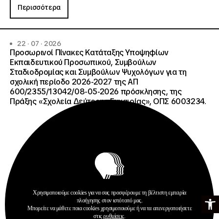
Περισσότερα
22 · 07 · 2026
Προσωρινοί Πίνακες Κατάταξης Υποψηφίων
Εκπαιδευτικού Προσωπικού, Συμβούλων
Σταδιοδρομίας και Συμβούλων Ψυχολόγων για τη
σχολική περίοδο 2026-2027 της ΑΠ
600/2355/13042/08-05-2026 πρόσκλησης, της
Πράξης «Σχολεία Δεύτερης Ευκαιρίας», ΟΠΣ 6003234.
Χρησιμοποιούμε cookies για να σας προσφέρουμε τη βέλτιστη εμπειρία
Ανοίξτε τη γ
πλοήγησης στον ιστότοπό μας.
Ανακοινώσεις
Μπορείτε να μάθετε ποια cookies χρησιμοποιούμε ή να τα απενεργοποιήσετε
Σχολεία Δεύτερης Ευκαιρίας
στις
ρυθμίσεις
.