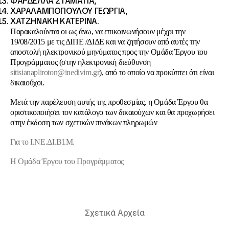
ΦΑΡΔΕΛΛΑ ΣΤΑΜΑΤΙΑ,
ΧΑΡΑΛΑΜΠΟΠΟΥΛΟΥ ΓΕΩΡΓΙΑ,
ΧΑΤΖΗΝΑΚΗ ΚΑΤΕΡΙΝΑ.
Παρακαλούνται οι ως άνω, να επικοινωνήσουν μέχρι την
19/08/2015 με τις ΔΙΠΕ /ΔΙΔΕ και να ζητήσουν από αυτές την
αποστολή ηλεκτρονικού μηνύματος προς την Ομάδα Έργου του
Προγράμματος (στην ηλεκτρονική διεύθυνση
sitisianapliroton
@inedivim
.gr
), από το οποίο να προκύπτει ότι είναι
δικαιούχοι.
Μετά την παρέλευση αυτής της προθεσμίας, η Ομάδα Έργου θα
οριστικοποιήσει τον κατάλογο των δικαιούχων και θα προχωρήσει
στην έκδοση των σχετικών πινάκων πληρωμών
Για το Ι.ΝΕ.ΔΙ.ΒΙ.Μ.
Η Ομάδα Έργου του Προγράμματος
Σχετικά Αρχεία