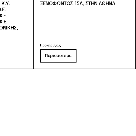
 Κ.Υ.
ΞΕΝΟΦΩΝΤΟΣ 15Α, ΣΤΗΝ ΑΘΗΝΑ
.Ε.
.Ε.
.Ε.
ΟΝΙΚΗΣ,
Προκηρύξεις
Περισσότερα