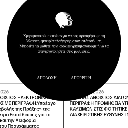
Χρησιμοποιούμε cookies για να σας προσφέρουμε τη
βέλτιστη εμπειρία πλοήγησης στον ιστότοπό μας.
Σχετικά Αρχεία
Μπορείτε να μάθετε ποια cookies χρησιμοποιούμε ή να τα
απενεργοποιήσετε στις
ρυθμίσεις
.
ΑΠΟΔΟΧΉ
ΑΠΌΡΡΙΨΗ
 2026
29 · 07 · 2026
ΝΟΙΧΤΟΣ ΗΛΕΚΤΡΟΝΙΚΟΣ
ΔΙΕΘΝΗΣ ΑΝΟΙΧΤΟΣ ΔΙΑΓΩ
Σ ΜΕ ΠΕΡΙΓΡΑΦΗ:Υποέργο
ΠΕΡΙΓΡΑΦΗ:ΠΡΟΜΗΘΕΙΑ Υ
οβολής της Πράξης» της
ΚΑΥΣΙΜΩΝ ΣΤΙΣ ΦΟΙΤΗΤΙΚΕ
τρα Εκπαίδευσης για το
ΔΙΑΧΕΙΡΙΣΤΙΚΗΣ ΕΥΘΥΝΗΣ Ι.Ν
και την Αειφορία
, του Προγράμματος