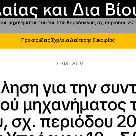
Επικοινωνία
Νέα
αραχώρηση αιγίδ
Φοιτητικές Εστίε
γράμματα και δρά
Το ΙΝΕΔΙΒΙΜ
αίας και Δια Βί
ού μηχανήματος του 1ου ΣΔΕ Κορυδαλλού, σχ. περιόδου 2018
Προκηρύξεις Σχολεία Δεύτερης Ευκαιρίας
13 · 03 · 2019
ληση για την συν
ού μηχανήματος τ
 σχ. περιόδου 20