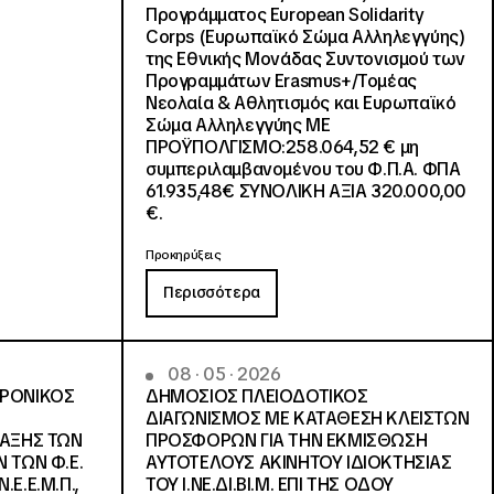
Προγράμματος European Solidarity
Corps (Ευρωπαϊκό Σώμα Αλληλεγγύης)
της Εθνικής Μονάδας Συντονισμού των
Προγραμμάτων Erasmus+/Τομέας
Νεολαία & Αθλητισμός και Ευρωπαϊκό
Σώμα Αλληλεγγύης ΜΕ
ΠΡΟΫΠΟΛΓΙΣΜΟ:258.064,52 € μη
συμπεριλαμβανομένου του Φ.Π.Α. ΦΠΑ
61.935,48€ ΣΥΝΟΛΙΚΗ ΑΞΙΑ 320.000,00
€.
Προκηρύξεις
Περισσότερα
08 · 05 · 2026
ΤΡΟΝΙΚΟΣ
ΔΗΜΟΣΙΟΣ ΠΛΕΙΟΔΟΤΙΚΟΣ
ΔΙΑΓΩΝΙΣΜΟΣ ΜΕ ΚΑΤΑΘΕΣΗ ΚΛΕΙΣΤΩΝ
ΛΑΞΗΣ ΤΩΝ
ΠΡΟΣΦΟΡΩΝ ΓΙΑ ΤΗΝ ΕΚΜΙΣΘΩΣΗ
 ΤΩΝ Φ.Ε.
ΑΥΤΟΤΕΛΟΥΣ ΑΚΙΝΗΤΟΥ ΙΔΙΟΚΤΗΣΙΑΣ
Ε.Ε.Μ.Π.,
ΤΟΥ Ι.ΝΕ.ΔΙ.ΒΙ.Μ. ΕΠΙ ΤΗΣ ΟΔΟΥ