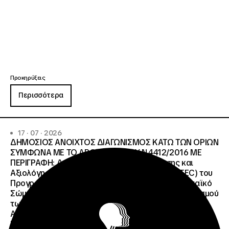
Προκηρύξεις
Περισσότερα
17 · 07 · 2026
ΔΗΜΟΣΙΟΣ ΑΝΟΙΧΤΟΣ ΔΙΑΓΩΝΙΣΜΟΣ ΚΑΤΩ ΤΩΝ ΟΡΙΩΝ
ΣΥΜΦΩΝΑ ΜΕ ΤΟ ΑΡΘΡΟ 107 ΤΟΥ Ν.4412/2016 ΜΕ
ΠΕΡΙΓΡΑΦΗ: Διοργάνωση Κύκλου Κατάρτισης και
Αξιολόγησης (Training and Evaluation Cycle – TEC) του
Προγράμματος European Solidarity Corps (Ευρωπαϊκό
Σώμα Αλληλεγγύης) της Εθνικής Μονάδας Συντονισμού
των Προγραμμάτων Erasmus+/Τομέας Νεολαία &
Αθλητισμός και Ευρωπαϊκό Σώμα Αλληλεγγύης ΜΕ
ΠΡΟΫΠΟΛΓΙΣΜΟ:258.064,52 € μη