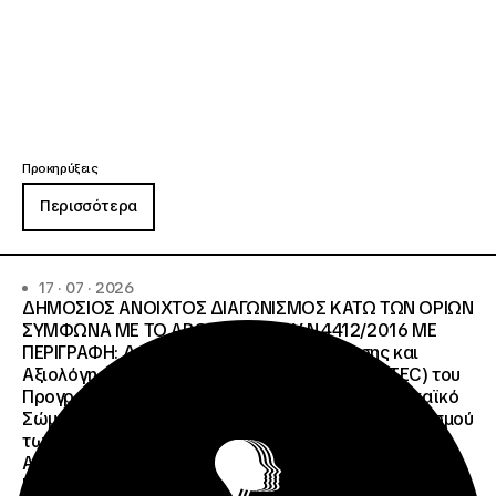
Προκηρύξεις
Περισσότερα
17 · 07 · 2026
ΔΗΜΟΣΙΟΣ ΑΝΟΙΧΤΟΣ ΔΙΑΓΩΝΙΣΜΟΣ ΚΑΤΩ ΤΩΝ ΟΡΙΩΝ
ΣΥΜΦΩΝΑ ΜΕ ΤΟ ΑΡΘΡΟ 107 ΤΟΥ Ν.4412/2016 ΜΕ
ΠΕΡΙΓΡΑΦΗ: Διοργάνωση Κύκλου Κατάρτισης και
Αξιολόγησης (Training and Evaluation Cycle – TEC) του
Προγράμματος European Solidarity Corps (Ευρωπαϊκό
Σώμα Αλληλεγγύης) της Εθνικής Μονάδας Συντονισμού
των Προγραμμάτων Erasmus+/Τομέας Νεολαία &
Αθλητισμός και Ευρωπαϊκό Σώμα Αλληλεγγύης ΜΕ
ΠΡΟΫΠΟΛΓΙΣΜΟ:258.064,52 € μη