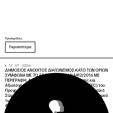
Προκηρύξεις
Περισσότερα
17 · 07 · 2026
ΔΗΜΟΣΙΟΣ ΑΝΟΙΧΤΟΣ ΔΙΑΓΩΝΙΣΜΟΣ ΚΑΤΩ ΤΩΝ ΟΡΙΩΝ
ΣΥΜΦΩΝΑ ΜΕ ΤΟ ΑΡΘΡΟ 107 ΤΟΥ Ν.4412/2016 ΜΕ
ΠΕΡΙΓΡΑΦΗ: Διοργάνωση Κύκλου Κατάρτισης και
Αξιολόγησης (Training and Evaluation Cycle – TEC) του
Προγράμματος European Solidarity Corps (Ευρωπαϊκό
Σώμα Αλληλεγγύης) της Εθνικής Μονάδας Συντονισμού
των Προγραμμάτων Erasmus+/Τομέας Νεολαία &
Αθλητισμός και Ευρωπαϊκό Σώμα Αλληλεγγύης ΜΕ
ΠΡΟΫΠΟΛΓΙΣΜΟ:258.064,52 € μη