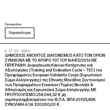
Προκηρύξεις
Περισσότερα
17 · 07 · 2026
ΔΗΜΟΣΙΟΣ ΑΝΟΙΧΤΟΣ ΔΙΑΓΩΝΙΣΜΟΣ ΚΑΤΩ ΤΩΝ ΟΡΙΩΝ
ΣΥΜΦΩΝΑ ΜΕ ΤΟ ΑΡΘΡΟ 107 ΤΟΥ Ν.4412/2016 ΜΕ
ΠΕΡΙΓΡΑΦΗ: Διοργάνωση Κύκλου Κατάρτισης και
Αξιολόγησης (Training and Evaluation Cycle – TEC) του
Προγράμματος European Solidarity Corps (Ευρωπαϊκό
Σώμα Αλληλεγγύης) της Εθνικής Μονάδας Συντονισμού
των Προγραμμάτων Erasmus+/Τομέας Νεολαία &
Αθλητισμός και Ευρωπαϊκό Σώμα Αλληλεγγύης ΜΕ
ΠΡΟΫΠΟΛΓΙΣΜΟ:258.064,52 € μη
συμπεριλαμβανομένου του Φ.Π.Α. ΦΠΑ 61.935,48€
ΣΥΝΟΛΙΚΗ ΑΞΙΑ 320.000,00 €.