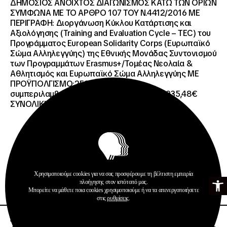
ΔΗΜΟΣΙΟΣ ΑΝΟΙΧΤΟΣ ΔΙΑΓΩΝΙΣΜΟΣ ΚΑΤΩ ΤΩΝ ΟΡΙΩΝ
ΣΥΜΦΩΝΑ ΜΕ ΤΟ ΑΡΘΡΟ 107 ΤΟΥ Ν.4412/2016 ΜΕ
ΠΕΡΙΓΡΑΦΗ: Διοργάνωση Κύκλου Κατάρτισης και
Αξιολόγησης (Training and Evaluation Cycle – TEC) του
Προγράμματος European Solidarity Corps (Ευρωπαϊκό
Σώμα Αλληλεγγύης) της Εθνικής Μονάδας Συντονισμού
των Προγραμμάτων Erasmus+/Τομέας Νεολαία &
Αθλητισμός και Ευρωπαϊκό Σώμα Αλληλεγγύης ΜΕ
ΠΡΟΫΠΟΛΓΙΣΜΟ:258.064,52 € μη
συμπεριλαμβανομένου του Φ.Π.Α. ΦΠΑ 61.935,48€
ΣΥΝΟΛΙΚΗ ΑΞΙΑ 320.000,00 €.
Προκηρύξεις
Χρησιμοποιούμε cookies για να σας προσφέρουμε τη βέλτιστη εμπειρία
Ανοίξτε τη γ
πλοήγησης στον ιστότοπό μας.
Περισσότερα
Μπορείτε να μάθετε ποια cookies χρησιμοποιούμε ή να τα απενεργοποιήσετε
στις
ρυθμίσεις
.
26 · 06 · 2026