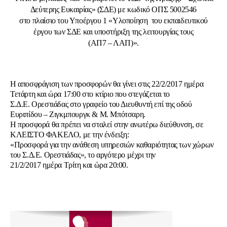
Δεύτερης Ευκαιρίας» (ΣΔΕ) με κωδικό ΟΠΣ 5002546
στο πλαίσιο του Υποέργου 1 «Υλοποίηση του εκπαιδευτικού
έργου των ΣΔΕ και υποστήριξη της λειτουργίας τους
(ΑΠ7 – ΛΑΠ)».
Η αποσφράγιση των προσφορών θα γίνει στις 22/2/2017 ημέρα
Τετάρτη και ώρα 17:00 στο κτίριο που στεγάζεται το
Σ.Δ.Ε. Ορεστιάδας στο γραφείο του Διευθυντή επί της οδού
Ευριπίδου – Ζιγκμπουργκ & Μ. Μπότσαρη.
Η προσφορά θα πρέπει να σταλεί στην ανωτέρω διεύθυνση, σε
ΚΛΕΙΣΤΟ ΦΑΚΕΛΟ, με την ένδειξη:
«Προσφορά για την ανάθεση υπηρεσιών καθαριότητας των χώρων
του Σ.Δ.Ε. Ορεστιάδας», το αργότερο μέχρι την
21/2/2017 ημέρα Τρίτη και ώρα 20:00.