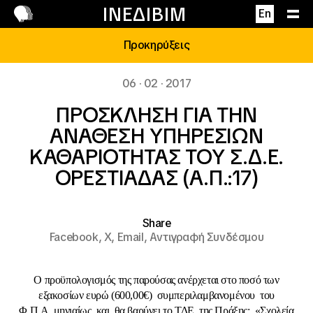
Επικοινωνία
ΙΝΕΔΙΒΙΜ
En
Προκηρύξεις
06 · 02 · 2017
ΠΡΟΣΚΛΗΣΗ ΓΙΑ ΤΗΝ
ΑΝΑΘΕΣΗ ΥΠΗΡΕΣΙΩΝ
ΚΑΘΑΡΙΟΤΗΤΑΣ ΤΟΥ Σ.Δ.Ε.
ΟΡΕΣΤΙΑΔΑΣ (Α.Π.:17)
Share
Facebook,
X,
Email,
Αντιγραφή Συνδέσμου
Ο προϋπολογισμός της παρούσας ανέρχεται στο ποσό των
εξακοσίων ευρώ (600,00€) συμπεριλαμβανομένου του
Φ.Π.Α. μηνιαίως και θα βαρύνει το ΤΔΕ της Πράξης: «Σχολεία