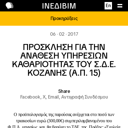
Επικοινωνία
ΙΝΕΔΙΒΙΜ
En
Προκηρύξεις
06 · 02 · 2017
ΠΡΟΣΚΛΗΣΗ ΓΙΑ ΤΗΝ
ΑΝΑΘΕΣΗ ΥΠΗΡΕΣΙΩΝ
ΚΑΘΑΡΙΟΤΗΤΑΣ ΤΟΥ Σ.Δ.Ε.
ΚΟΖΑΝΗΣ (Α.Π. 15)
Share
Facebook,
X,
Email,
Αντιγραφή Συνδέσμου
Ο προϋπολογισμός της παρούσας ανέρχεται στο ποσό των
τριακοσίων ευρώ (300,00€) συμπεριλαμβανομένου του
Φ.Π.Α. μηνιαίως και θα βαρύνει το ΤΔΕ της Πράξης: «Σχολεία