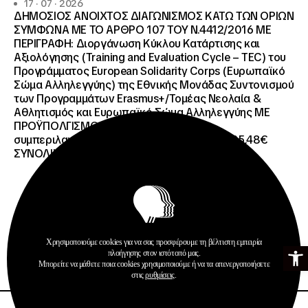
17 · 07 · 2026
ΔΗΜΟΣΙΟΣ ΑΝΟΙΧΤΟΣ ΔΙΑΓΩΝΙΣΜΟΣ ΚΑΤΩ ΤΩΝ ΟΡΙΩΝ
ΣΥΜΦΩΝΑ ΜΕ ΤΟ ΑΡΘΡΟ 107 ΤΟΥ Ν.4412/2016 ΜΕ
ΠΕΡΙΓΡΑΦΗ: Διοργάνωση Κύκλου Κατάρτισης και
Αξιολόγησης (Training and Evaluation Cycle – TEC) του
Προγράμματος European Solidarity Corps (Ευρωπαϊκό
Σώμα Αλληλεγγύης) της Εθνικής Μονάδας Συντονισμού
των Προγραμμάτων Erasmus+/Τομέας Νεολαία &
Αθλητισμός και Ευρωπαϊκό Σώμα Αλληλεγγύης ΜΕ
ΠΡΟΫΠΟΛΓΙΣΜΟ:258.064,52 € μη
συμπεριλαμβανομένου του Φ.Π.Α. ΦΠΑ 61.935,48€
ΣΥΝΟΛΙΚΗ ΑΞΙΑ 320.000,00 €.
Προκηρύξεις
Χρησιμοποιούμε cookies για να σας προσφέρουμε τη βέλτιστη εμπειρία
Ανοίξτε τη γ
πλοήγησης στον ιστότοπό μας.
Περισσότερα
Μπορείτε να μάθετε ποια cookies χρησιμοποιούμε ή να τα απενεργοποιήσετε
στις
ρυθμίσεις
.