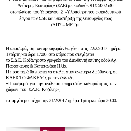
Δεύτερης Ευκαιρίας» (ΣΔΕ) με κωδικό ΟΠΣ 5002546
στο πλαίσιο του Υποέργου 2 «Υλοποίηση του εκπαιδευτικού
έργου των ΣΔΕ και υποστήριξη της λειτουργίας τους
(ΑΠ7 – ΜΕΤ)».
Η αποσφράγιση των προσφορών θα γίνει στις 22/2/2017 ημέρα
Τετάρτη και ώρα 17:00 στο κτίριο που στεγάζεται
το Σ.Δ.Ε. Κοζάνης στο γραφείο του Διευθυντή επί της οδού Αγ.
Παρασκευής & Καπετανάκη Ηλία.
Η προσφορά θα πρέπει να σταλεί στην ανωτέρω διεύθυνση, σε
ΚΛΕΙΣΤΟ ΦΑΚΕΛΟ, με την ένδειξη:
«Προσφορά για την ανάθεση υπηρεσιών καθαριότητας των
χώρων του Σ.Δ.Ε. Κοζάνης»,
το αργότερο μέχρι την 21/2/2017 ημέρα Τρίτη και ώρα 20:00.