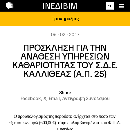
Επικοινωνία
ΙΝΕΔΙΒΙΜ
En
Προκηρύξεις
06 · 02 · 2017
ΠΡΟΣΚΛΗΣΗ ΓΙΑ ΤΗΝ
ΑΝΑΘΕΣΗ ΥΠΗΡΕΣΙΩΝ
ΚΑΘΑΡΙΟΤΗΤΑΣ ΤΟΥ Σ.Δ.Ε.
ΚΑΛΛΙΘΕΑΣ (Α.Π. 25)
Share
Facebook,
X,
Email,
Αντιγραφή Συνδέσμου
Ο προϋπολογισμός της παρούσας ανέρχεται στο ποσό των
εξακοσίων ευρώ (600,00€) συμπεριλαμβανομένου του Φ.Π.Α.
μηνιαίως