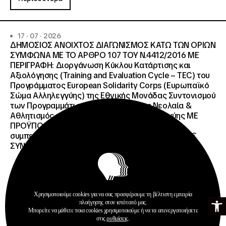
17 · 07 · 2026
ΔΗΜΟΣΙΟΣ ΑΝΟΙΧΤΟΣ ΔΙΑΓΩΝΙΣΜΟΣ ΚΑΤΩ ΤΩΝ ΟΡΙΩΝ
ΣΥΜΦΩΝΑ ΜΕ ΤΟ ΑΡΘΡΟ 107 ΤΟΥ Ν.4412/2016 ΜΕ
ΠΕΡΙΓΡΑΦΗ: Διοργάνωση Κύκλου Κατάρτισης και
Αξιολόγησης (Training and Evaluation Cycle – TEC) του
Προγράμματος European Solidarity Corps (Ευρωπαϊκό
Σώμα Αλληλεγγύης) της Εθνικής Μονάδας Συντονισμού
των Προγραμμάτων Erasmus+/Τομέας Νεολαία &
Αθλητισμός και Ευρωπαϊκό Σώμα Αλληλεγγύης ΜΕ
ΠΡΟΫΠΟΛΓΙΣΜΟ:258.064,52 € μη
συμπεριλαμβανομένου του Φ.Π.Α. ΦΠΑ 61.935,48€
ΣΥΝΟΛΙΚΗ ΑΞΙΑ 320.000,00 €.
Χρησιμοποιούμε cookies για να σας προσφέρουμε τη βέλτιστη εμπειρία
Ανοίξτε τη γ
πλοήγησης στον ιστότοπό μας.
Προκηρύξεις
Μπορείτε να μάθετε ποια cookies χρησιμοποιούμε ή να τα απενεργοποιήσετε
στις
ρυθμίσεις
.
Περισσότερα