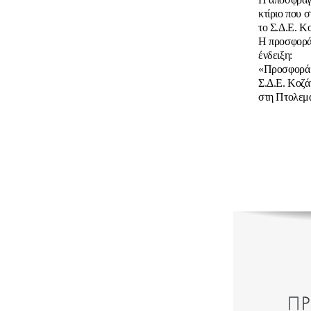
κτίριο που σ
το Σ.Δ.Ε. Κ
Η προσφορά
ένδειξη:
«Προσφορά γ
Σ.Δ.Ε. Κοζά
στη Πτολεμα