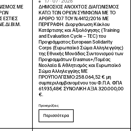
17 · 07 · 2026
ΝΙΣΜΟΣ ΜΕ
ΔΗΜΟΣΙΟΣ ΑΝΟΙΧΤΟΣ ΔΙΑΓΩΝΙΣΜΟΣ
ΓΡΩΝ
ΚΑΤΩ ΤΩΝ ΟΡΙΩΝ ΣΥΜΦΩΝΑ ΜΕ ΤΟ
Σ ΕΣΤΙΕΣ
ΑΡΘΡΟ 107 ΤΟΥ Ν.4412/2016 ΜΕ
Ε.ΔΙ.ΒΙ.Μ.
ΠΕΡΙΓΡΑΦΗ: Διοργάνωση Κύκλου
Κατάρτισης και Αξιολόγησης (Training
and Evaluation Cycle – TEC) του
Προγράμματος European Solidarity
Corps (Ευρωπαϊκό Σώμα Αλληλεγγύης)
της Εθνικής Μονάδας Συντονισμού των
Προγραμμάτων Erasmus+/Τομέας
Νεολαία & Αθλητισμός και Ευρωπαϊκό
Σώμα Αλληλεγγύης ΜΕ
ΠΡΟΫΠΟΛΓΙΣΜΟ:258.064,52 € μη
συμπεριλαμβανομένου του Φ.Π.Α. ΦΠΑ
61.935,48€ ΣΥΝΟΛΙΚΗ ΑΞΙΑ 320.000,00
€.
Προκηρύξεις
Περισσότερα