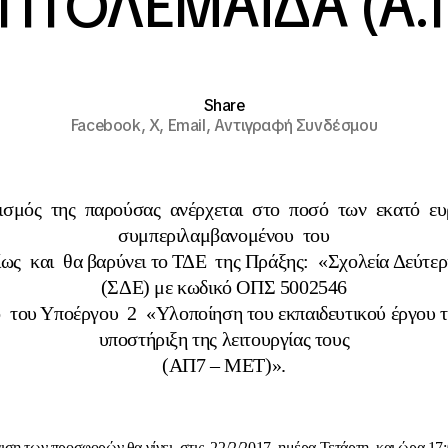
ΠΤΟΛΕΜΑΪΔΑ (Α.Π
Share
Facebook,
X,
Email,
Αντιγραφή Συνδέσμου
ισμός της παρούσας ανέρχεται στο ποσό των εκατό ευ
συμπεριλαμβανομένου του
ίως και θα βαρύνει το ΤΔΕ της Πράξης: «Σχολεία Δεύτερ
(ΣΔΕ) με κωδικό ΟΠΣ 5002546
ο του Υποέργου 2 «Υλοποίηση του εκπαιδευτικού έργου 
υποστήριξη της λειτουργίας τους
(ΑΠ7 – ΜΕΤ)».
ση των προσφορών θα γίνει στις 22/2/2017 ημέρα Τετάρτη και ώρα 17