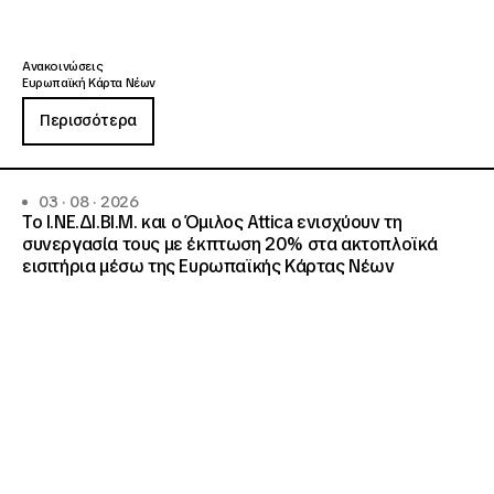
Ανακοινώσεις
Ευρωπαϊκή Κάρτα Νέων
Περισσότερα
03 · 08 · 2026
Το Ι.ΝΕ.ΔΙ.ΒΙ.Μ. και o Όμιλος Attica ενισχύουν τη
συνεργασία τους με έκπτωση 20% στα ακτοπλοϊκά
εισιτήρια μέσω της Ευρωπαϊκής Κάρτας Νέων