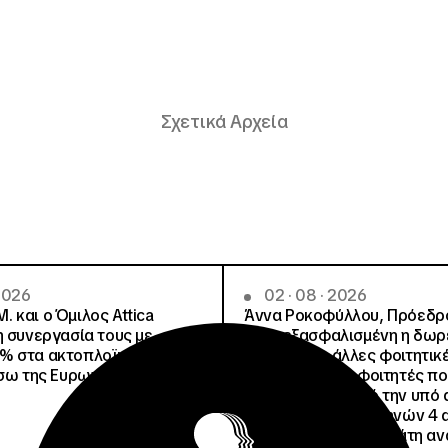
Σχετικά Αρχεία
 2026
02 · 08 · 2026
.Μ. και o Όμιλος Attica
Άννα Ροκοφύλλου, Πρόεδρο
η συνεργασία τους με
Είναι εξασφαλισμένη η δω
% στα ακτοπλοϊκά
στέγαση σε άλλες φοιτητικέ
έσω της Ευρωπαϊκής Κάρτας
για όλους τους φοιτητές π
μετακινηθούν από την υπό 
Φοιτητική Εστία Αθηνών 4 
4 ψέματα για την γεμάτη αν