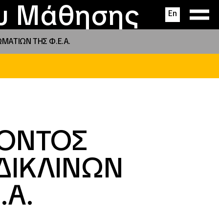
ας
ς
σεις
ου Μάθησης
En
ΑΤΙΩΝ ΤΗΣ Φ.Ε.Α.
ΡΟΝΤΟΣ
ΔΙΚΛΙΝΩΝ
.Α.