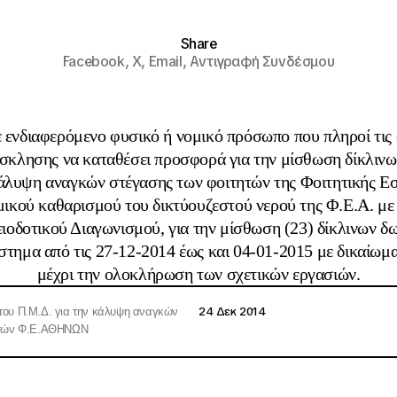
Share
Facebook,
X,
Email,
Αντιγραφή Συνδέσμου
ενδιαφερόμενο φυσικό ή νομικό πρόσωπο που πληροί τις 
σκλησης να καταθέσει προσφορά για την μίσθωση δίκλινω
άλυψη αναγκών στέγασης των φοιτητών της Φοιτητικής Ε
ικού καθαρισμού του δικτύουζεστού νερού της Φ.Ε.Α. με 
οδοτικού Διαγωνισμού, για την μίσθωση (23) δίκλινων δω
άστημα από τις 27-12-2014 έως και 04-01-2015 με δικαίωμ
μέχρι την ολοκλήρωση των σχετικών εργασιών.
24 Δεκ 2014
του Π.Μ.Δ. για την κάλυψη αναγκών
τητών Φ.Ε.ΑΘΗΝΩΝ