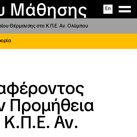
ας
ς
σεις
ου Μάθησης
En
ου Θέρμανσης στο Κ.Π.Ε. Αν. Ολύμπου
φορία
ιαφέροντος
ν Προμήθεια
Κ.Π.Ε. Αν.