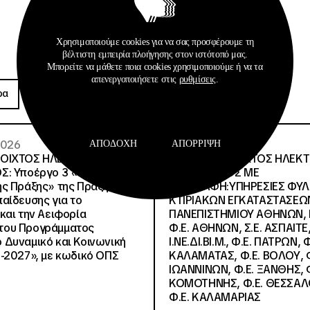
Χρησιμοποιούμε cookies για να σας προσφέρουμε τη
βέλτιστη εμπειρία πλοήγησης στον ιστότοπό μας.
Μπορείτε να μάθετε ποια cookies χρησιμοποιούμε ή να τα
Προκηρύξεις
απενεργοποιήσετε στις
ρυθμίσεις
.
ρα
Περισσότερα
 2026
26 · 05 · 2026
ΑΠΟΔΟΧΉ
ΑΠΌΡΡΙΨΗ
ΝΟΙΧΤΟΣ ΗΛΕΚΤΡΟΝΙΚΟΣ
ΔΙΕΘΝΗΣ ΑΝΟΙΧΤΟΣ ΗΛΕΚ
Σ: Υποέργο 3 «Υλικό
ΔΙΑΓΩΝΙΣΜΟΣ ΜΕ
ς Πράξης» της Πράξης
ΠΕΡΙΓΡΑΦΗ:ΥΠΗΡΕΣΙΕΣ ΦΥ
αίδευσης για το
ΚΤΙΡΙΑΚΩΝ ΕΓΚΑΤΑΣΤΑΣΕΩΝ
και την Αειφορία
ΠΑΝΕΠΙΣΤΗΜΙΟΥ ΑΘΗΝΩΝ, Ν.
, του Προγράμματος
Φ.Ε. ΑΘΗΝΩΝ, Σ.Ε. ΑΣΠΑΙΤΕ,
Δυναμικό και Κοινωνική
Ι.ΝΕ.ΔΙ.ΒΙ.Μ., Φ.Ε. ΠΑΤΡΩΝ, Φ
-2027», με κωδικό ΟΠΣ
ΚΑΛΑΜΑΤΑΣ, Φ.Ε. ΒΟΛΟΥ, Φ
ΙΩΑΝΝΙΝΩΝ, Φ.Ε. ΞΑΝΘΗΣ, Φ
ΚΟΜΟΤΗΝΗΣ, Φ.Ε. ΘΕΣΣΑΛ
Φ.Ε. ΚΑΛΑΜΑΡΙΑΣ