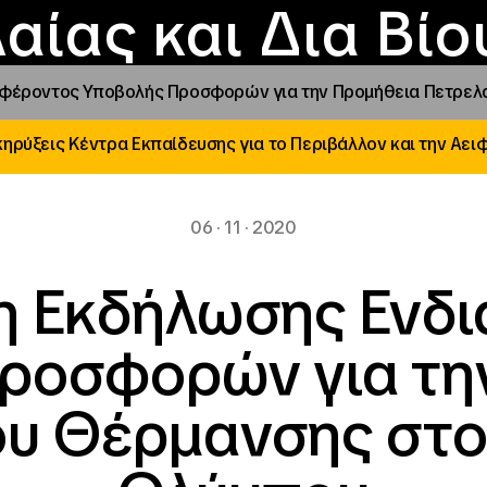
Επικοινωνία
Νέα
αραχώρηση αιγίδ
Φοιτητικές Εστίε
γράμματα και δρά
Το ΙΝΕΔΙΒΙΜ
αίας και Δια Βί
έροντος Υποβολής Προσφορών για την Προμήθεια Πετρελαί
ηρύξεις Κέντρα Εκπαίδευσης για το Περιβάλλον και την Αει
06 · 11 · 2020
 Εκδήλωσης Ενδ
ροσφορών για τη
υ Θέρμανσης στο 