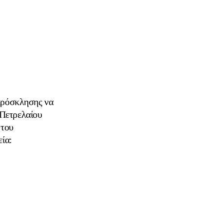
 πρόσκλησης να
Πετρελαίου
 του
εία: