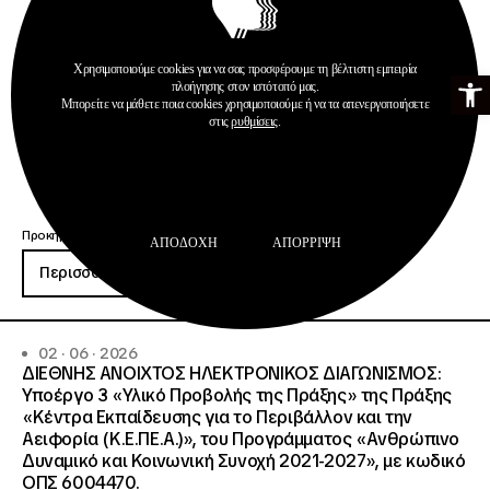
Χρησιμοποιούμε cookies για να σας προσφέρουμε τη βέλτιστη εμπειρία
Ανοίξτε τη γ
πλοήγησης στον ιστότοπό μας.
Μπορείτε να μάθετε ποια cookies χρησιμοποιούμε ή να τα απενεργοποιήσετε
στις
ρυθμίσεις
.
Προκηρύξεις
ΑΠΟΔΟΧΉ
ΑΠΌΡΡΙΨΗ
Περισσότερα
02 · 06 · 2026
ΔΙΕΘΝΗΣ ΑΝΟΙΧΤΟΣ ΗΛΕΚΤΡΟΝΙΚΟΣ ΔΙΑΓΩΝΙΣΜΟΣ:
Υποέργο 3 «Υλικό Προβολής της Πράξης» της Πράξης
«Κέντρα Εκπαίδευσης για το Περιβάλλον και την
Αειφορία (Κ.Ε.ΠΕ.Α.)», του Προγράμματος «Ανθρώπινο
Δυναμικό και Κοινωνική Συνοχή 2021-2027», με κωδικό
ΟΠΣ 6004470.