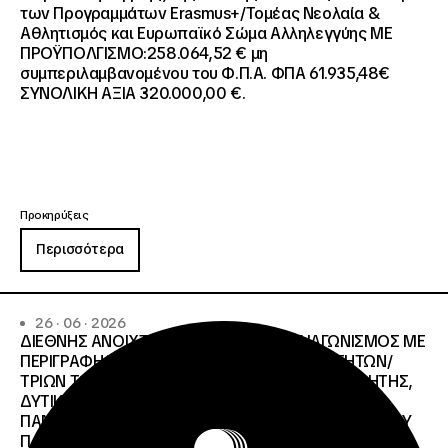
των Προγραμμάτων Erasmus+/Τομέας Νεολαία &
Αθλητισμός και Ευρωπαϊκό Σώμα Αλληλεγγύης ΜΕ
ΠΡΟΫΠΟΛΓΙΣΜΟ:258.064,52 € μη
συμπεριλαμβανομένου του Φ.Π.Α. ΦΠΑ 61.935,48€
ΣΥΝΟΛΙΚΗ ΑΞΙΑ 320.000,00 €.
Προκηρύξεις
Περισσότερα
26 · 06 · 2026
ΔΙΕΘΝΗΣ ΑΝΟΙΧΤΟΣ ΗΛΕΚΤΡΟΝΙΚΟΣ ΔΙΑΓΩΝΙΣΜΟΣ ΜΕ
ΠΕΡΙΓΡΑΦΗ:ΥΠΗΡΕΣΙΕΣ ΣΤΕΓΑΣΗΣ ΤΩΝ ΦΟΙΤΗΤΩΝ/
ΤΡΙΩΝ ΤΩΝ ΠΑΝΕΠΙΣΤΗΜΙΑΚΩΝ ΙΔΡΥΜΑΤΩΝ KΡΗΤΗΣ,
ΔΥΤΙΚΗΣ ΜΑΚΕΔΟΝΙΑΣ, ΔΗΜΟΚΡΙΤΕΙΟΥ
ΠΑΝΕΠΙΣΤΗΜΙΟΥ ΘΡΑΚΗΣ, ΕΛΛΗΝΙΚΟΥ ΜΕΣΟΓΕΙΑΚΟΥ
ΠΑΝΕΠΙΣΤΗΜΙΟΥ, ΠΑΤΡΩΝ