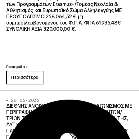
των Προγραμμάτων Erasmus+/Τομέας Νεολαία &
Αθλητισμός και Ευρωπαϊκό Σώμα Αλληλεγγύης ΜΕ
ΠΡΟΫΠΟΛΓΙΣΜΟ:258.064,52 € μη
συμπεριλαμβανομένου του Φ.Π.Α. ΦΠΑ 61.935,48€
ΣΥΝΟΛΙΚΗ ΑΞΙΑ 320.000,00 €.
Προκηρύξεις
Περισσότερα
26 · 06 · 2026
ΔΙΕΘΝΗΣ ΑΝΟΙΧΤΟΣ ΗΛΕΚΤΡΟΝΙΚΟΣ ΔΙΑΓΩΝΙΣΜΟΣ ΜΕ
ΠΕΡΙΓΡΑΦΗ:ΥΠΗΡΕΣΙΕΣ ΣΤΕΓΑΣΗΣ ΤΩΝ ΦΟΙΤΗΤΩΝ/
ΤΡΙΩΝ ΤΩΝ ΠΑΝΕΠΙΣΤΗΜΙΑΚΩΝ ΙΔΡΥΜΑΤΩΝ KΡΗΤΗΣ,
ΔΥΤΙΚΗΣ ΜΑΚΕΔΟΝΙΑΣ, ΔΗΜΟΚΡΙΤΕΙΟΥ
ΠΑΝΕΠΙΣΤΗΜΙΟΥ ΘΡΑΚΗΣ, ΕΛΛΗΝΙΚΟΥ ΜΕΣΟΓΕΙΑΚΟΥ
ΠΑΝΕΠΙΣΤΗΜΙΟΥ, ΠΑΤΡΩΝ