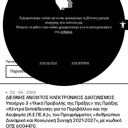
Χρησιμοποιούμε cookies για να σας προσφέρουμε τη βέλτιστη εμπειρία
Ανοίξτε τη γ
πλοήγησης στον ιστότοπό μας.
Μπορείτε να μάθετε ποια cookies χρησιμοποιούμε ή να τα απενεργοποιήσετε
στις
ρυθμίσεις
.
Προκηρύξεις
ΑΠΟΔΟΧΉ
ΑΠΌΡΡΙΨΗ
Περισσότερα
02 · 06 · 2026
ΔΙΕΘΝΗΣ ΑΝΟΙΧΤΟΣ ΗΛΕΚΤΡΟΝΙΚΟΣ ΔΙΑΓΩΝΙΣΜΟΣ:
Υποέργο 3 «Υλικό Προβολής της Πράξης» της Πράξης
«Κέντρα Εκπαίδευσης για το Περιβάλλον και την
Αειφορία (Κ.Ε.ΠΕ.Α.)», του Προγράμματος «Ανθρώπινο
Δυναμικό και Κοινωνική Συνοχή 2021-2027», με κωδικό
ΟΠΣ 6004470.